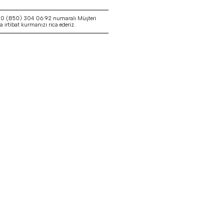
a 0 (850) 304 06 92 numaralı Müşteri
irtibat kurmanızı rica ederiz.