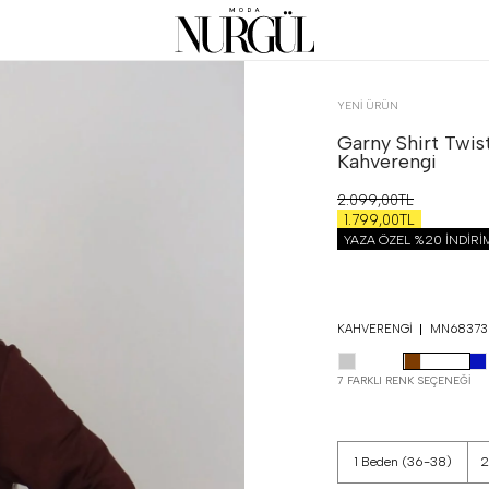
YENİ ÜRÜN
Garny Shirt Twist
Kahverengi
2.099,00TL
1.799,00TL
YAZA ÖZEL %20 İNDİR
KAHVERENGI
MN68373
7 FARKLI RENK SEÇENEĞI
1 Beden (36-38)
2