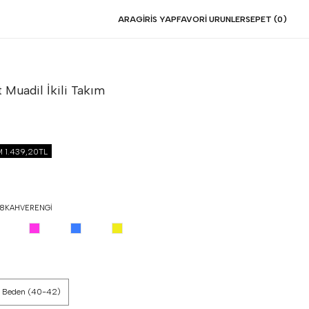
ARA
GIRIS YAP
FAVORI URUNLER
SEPET (
0
)
 Muadil İkili Takım
İM
1.439,20TL
8KAHVERENGI
 Beden (40-42)