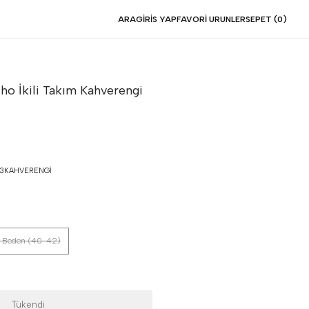
ARA
GIRIS YAP
FAVORI URUNLER
SEPET (
0
)
ho İkili Takım
Kahverengi
3KAHVERENGI
 Beden (40-42)
Tükendi