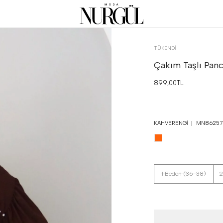
TÜKENDI
Çakım Taşlı Panc
899,00TL
KAHVERENGI
MN86257
1 Beden (36-38)
2