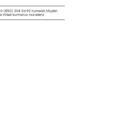
a 0 (850) 304 06 92 numaralı Müşteri
irtibat kurmanızı rica ederiz.