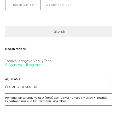
1 Beden (36-38)
2 Beden (40-42)
Tükendi
Beden rehberi
Tahmini Kargoya Veriliş Tarihi :
8 Ağustos - 11 Ağustos
AÇIKLAMA
ÖDEME SEÇENEKLERİ
Herhangi bir sorunuz varsa 0 (850) 304 06 92 numaralı Müşteri Hizmetleri
Departmanımızla irtibat kurmanızı rica ederiz.