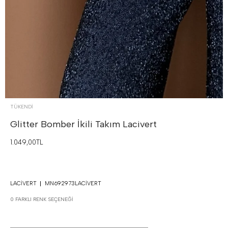
TÜKENDI
Glitter Bomber İkili Takım
Lacivert
1.049,00TL
LACIVERT
MN692973LACIVERT
0 FARKLI RENK SEÇENEĞI