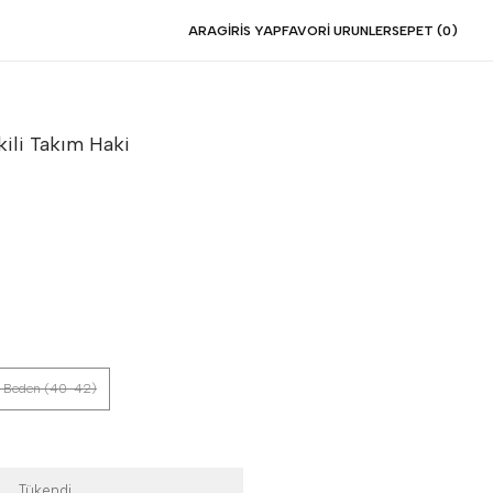
ARA
GIRIS YAP
FAVORI URUNLER
SEPET (
0
)
kili Takım
Haki
 Beden (40-42)
Tükendi