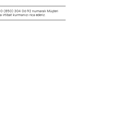
a 0 (850) 304 06 92 numaralı Müşteri
irtibat kurmanızı rica ederiz.