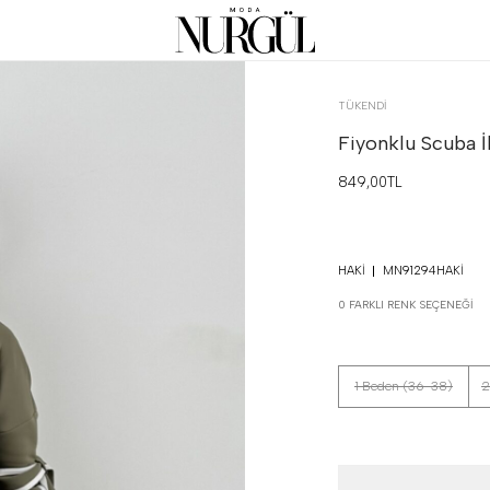
TÜKENDI
Fiyonklu Scuba İ
849,00TL
HAKI
MN91294HAKI
0 FARKLI RENK SEÇENEĞI
1 Beden (36-38)
2