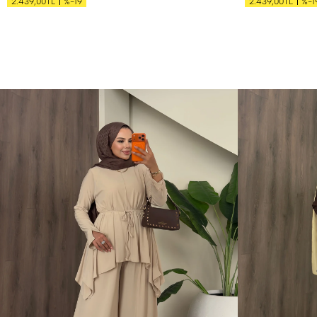
%-19
%-1
2.439,00TL
2.439,00TL
S
M
L
XL
S
M
L
XL