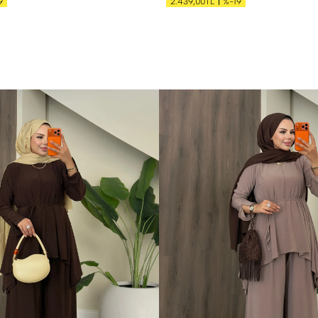
9
%-19
2.439,00TL
S
M
L
XL