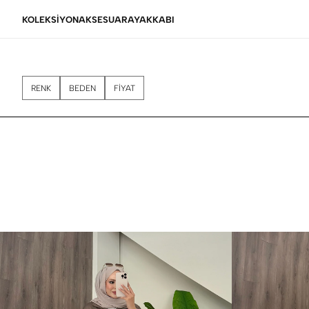
KOLEKSİYON
AKSESUAR
AYAKKABI
RENK
BEDEN
FİYAT