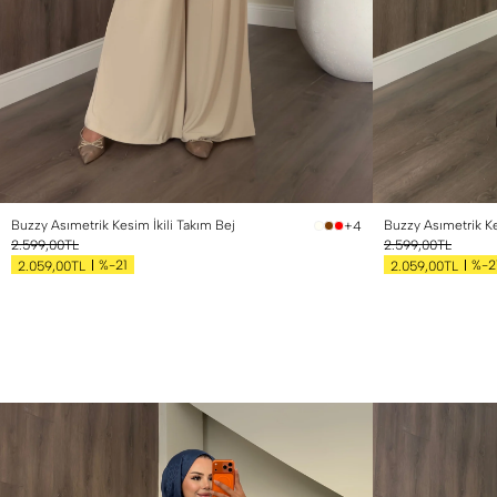
Buzzy Asımetrik Kesim İkili Takım Bej
Buzzy Asımetrik Ke
+4
2.599,00TL
2.599,00TL
%-21
%-2
2.059,00TL
2.059,00TL