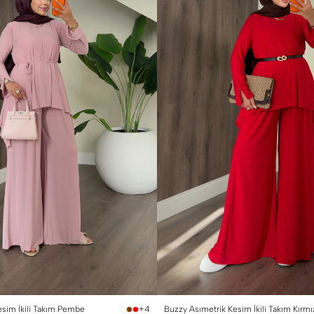
 Beden (40-42)
1 Beden (36-38)
2 Beden (40-42)
esim İkili Takım Pembe
Buzzy Asımetrik Kesim İkili Takım Kırmı
+4