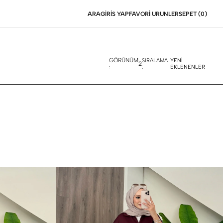
ARA
GIRIS YAP
FAVORI URUNLER
SEPET (
0
)
GÖRÜNÜM
SIRALAMA
YENİ
2
:
:
EKLENENLER