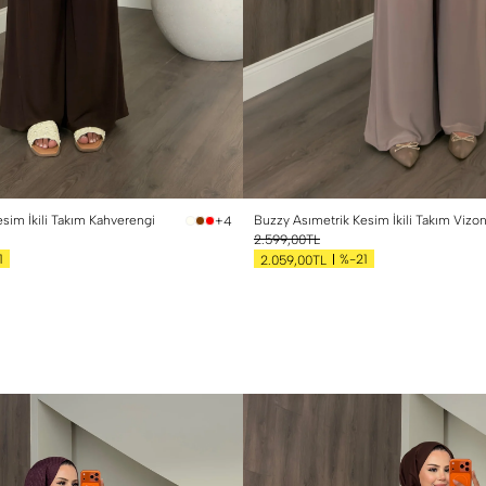
sim İkili Takım Kahverengi
Buzzy Asımetrik Kesim İkili Takım Vizo
+4
2.599,00TL
1
%-21
2.059,00TL