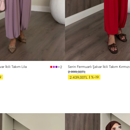
 Beden (40-42)
1 Beden (36-38)
2 Beden (40-42)
ar İkili Takım Lila
Serin Fermuarlı Şalvar İkili Takım Kırmızı
+2
2.999,00TL
9
%-19
2.439,00TL