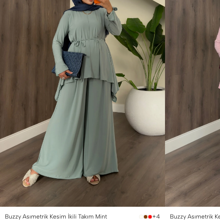
1 Beden (36-38)
2 Beden (40-42)
1 Beden (36-38)
2
Buzzy Asımetrik Kesim İkili Takım Mint
Buzzy Asımetrik K
+4