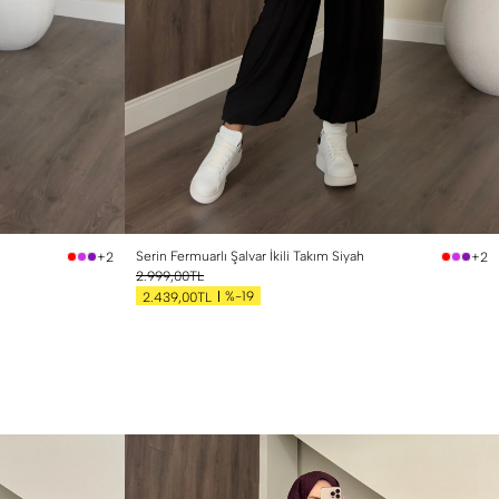
1 Beden (36-38)
2 Beden (40-42)
Serin Fermuarlı Şalvar İkili Takım Siyah
+2
+2
2.999,00TL
%-19
2.439,00TL