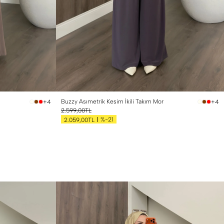
n
Buzzy Asımetrik Kesim İkili Takım Mor
+4
+4
2.599,00TL
%-21
2.059,00TL