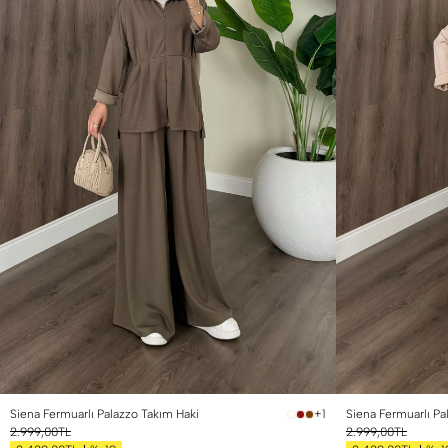
Siena Fermuarlı Palazzo Takım Haki
Siena Fermuarlı Pa
+1
2.999,00TL
2.999,00TL