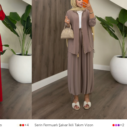
1 Beden (36-38)
2 Beden (40-42)
zı
Serin Fermuarlı Şalvar İkili Takım Vizon
+4
+2