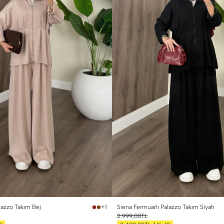
lazzo Takım Bej
Siena Fermuarlı Palazzo Takım Siyah
+1
2.999,00TL