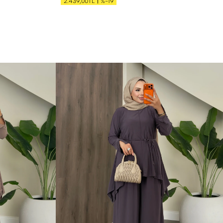
%-19
2.439,00TL
S
M
L
XL