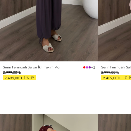
1 Beden (36-38)
2 Beden (40-42)
1 Beden (36-38)
2
Serin Fermuarlı Şalvar İkili Takım Mor
Serin Fermuarlı Şalv
+2
2.999,00TL
2.999,00TL
%-19
%-1
2.439,00TL
2.439,00TL