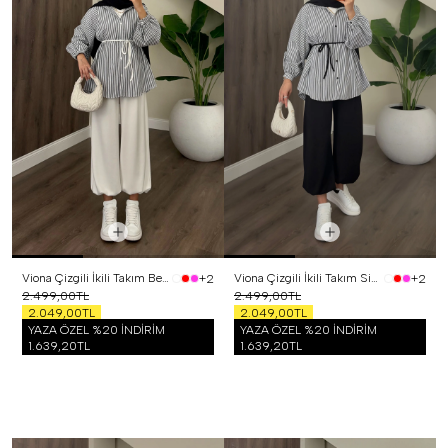
Viona Çizgili İkili Takım Beyaz
Viona Çizgili İkili Takım Siyah
+2
+2
2.499,00TL
2.499,00TL
2.049,00TL
2.049,00TL
YAZA ÖZEL %20 İNDİRİM
YAZA ÖZEL %20 İNDİRİM
1.639,20TL
1.639,20TL