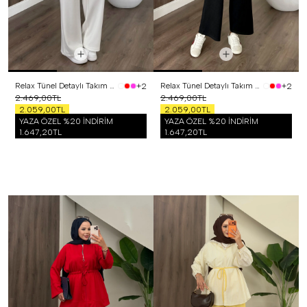
Relax Tünel Detaylı Takım Beyaz
Relax Tünel Detaylı Takım Siyah
+2
+2
2.469,00TL
2.469,00TL
2.059,00TL
2.059,00TL
YAZA ÖZEL %20 İNDİRİM
YAZA ÖZEL %20 İNDİRİM
1.647,20TL
1.647,20TL