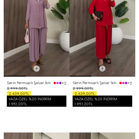
Serin Fermuarlı Şalvar İkili Takım Lila
Serin Fermuarlı Şalvar İkili Takım Kırmızı
+2
+2
2.999,00TL
2.999,00TL
2.439,00TL
2.439,00TL
YAZA ÖZEL %20 İNDİRİM
YAZA ÖZEL %20 İNDİRİM
1.951,20TL
1.951,20TL