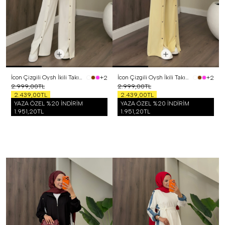
İcon Çizgili Oysh İkili Takım Beyaz
İcon Çizgili Oysh İkili Takım Sarı
+2
+2
2.999,00TL
2.999,00TL
2.439,00TL
2.439,00TL
YAZA ÖZEL %20 İNDİRİM
YAZA ÖZEL %20 İNDİRİM
1.951,20TL
1.951,20TL