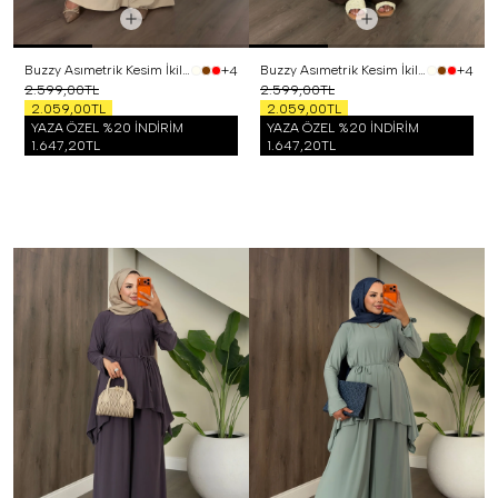
Buzzy Asımetrik Kesim İkili Takım Bej
Buzzy Asımetrik Kesim İkili Takım Kahverengi
+4
+4
2.599,00TL
2.599,00TL
2.059,00TL
2.059,00TL
YAZA ÖZEL %20 İNDİRİM
YAZA ÖZEL %20 İNDİRİM
1.647,20TL
1.647,20TL