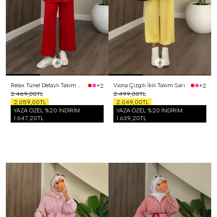
Relax Tünel Detaylı Takım Kırmızı
Viona Çizgili İkili Takım Sarı
+2
+2
2.469,00TL
2.499,00TL
2.059,00TL
2.049,00TL
YAZA ÖZEL %20 İNDİRİM
YAZA ÖZEL %20 İNDİRİM
1.647,20TL
1.639,20TL