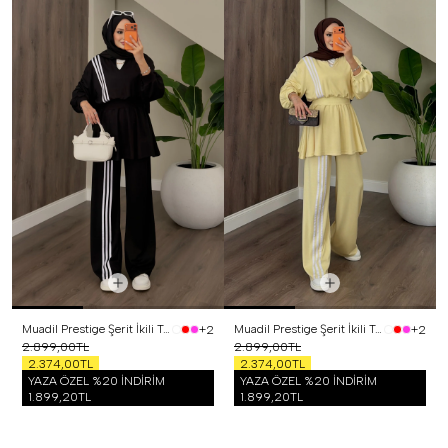
Muadil Prestige Şerit İkili Takım Siyah
Muadil Prestige Şerit İkili Takım Sarı
+2
+2
2.899,00TL
2.899,00TL
2.374,00TL
2.374,00TL
YAZA ÖZEL %20 İNDİRİM
YAZA ÖZEL %20 İNDİRİM
1.899,20TL
1.899,20TL