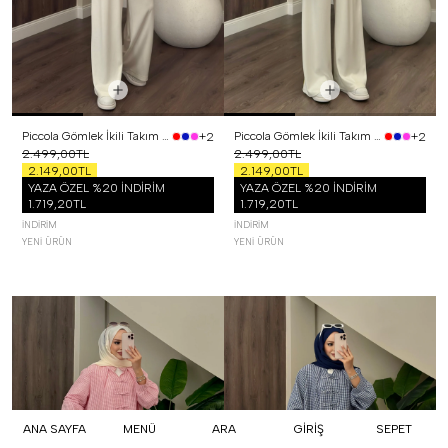
Piccola Gömlek İkili Takım Siyah
Piccola Gömlek İkili Takım Sarı
+2
+2
2.499,00TL
2.499,00TL
2.149,00TL
2.149,00TL
YAZA ÖZEL %20 İNDİRİM
YAZA ÖZEL %20 İNDİRİM
1.719,20TL
1.719,20TL
İNDIRIM
İNDIRIM
YENI ÜRÜN
YENI ÜRÜN
ANA SAYFA
MENÜ
ARA
GİRİŞ
SEPET