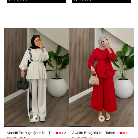
1.899,20TL
1.899,20TL
Muadil Prestige Şerit İkili Takım Beyaz
Awelin Büzgülü İkili Takım Kırmızı
+2
+1