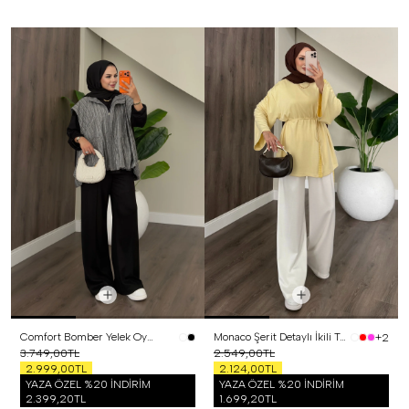
Comfort Bomber Yelek Oysh Üçlü Takım Siyah
Monaco Şerit Detaylı İkili Takım Sarı
+2
3.749,00TL
2.549,00TL
2.999,00TL
2.124,00TL
YAZA ÖZEL %20 İNDİRİM
YAZA ÖZEL %20 İNDİRİM
2.399,20TL
1.699,20TL