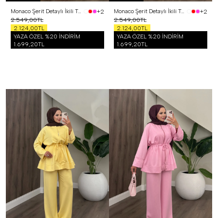
Monaco Şerit Detaylı İkili Takım Siyah
Monaco Şerit Detaylı İkili Takım Beyaz
+2
+2
2.549,00TL
2.549,00TL
2.124,00TL
2.124,00TL
YAZA ÖZEL %20 İNDİRİM
YAZA ÖZEL %20 İNDİRİM
1.699,20TL
1.699,20TL