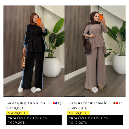
Parla Oysh Işıltılı İkili Takım Siyah
Buzzy Asımetrik Kesim İkili Takım Vizon
+3
+4
3.449,00TL
2.599,00TL
2.499,00TL
2.059,00TL
YAZA ÖZEL %20 İNDİRİM
YAZA ÖZEL %20 İNDİRİM
1.999,20TL
1.647,20TL