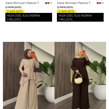
Siena Fermuarlı Palazzo Takım Siyah
Siena Fermuarlı Palazzo Takım Bordo
+1
+1
2.999,00TL
2.999,00TL
2.439,00TL
2.439,00TL
YAZA ÖZEL %20 İNDİRİM
YAZA ÖZEL %20 İNDİRİM
1.951,20TL
1.951,20TL