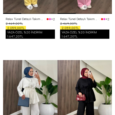
Relax Tünel Detaylı Takım Sarı
Relax Tünel Detaylı Takım Pembe
+2
+2
2.469,00TL
2.469,00TL
2.059,00TL
2.059,00TL
YAZA ÖZEL %20 İNDİRİM
YAZA ÖZEL %20 İNDİRİM
1.647,20TL
1.647,20TL