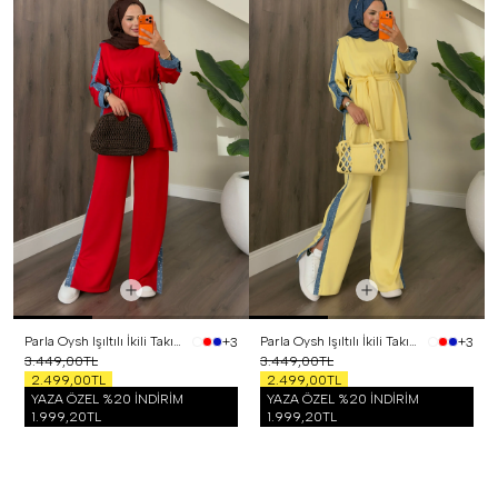
Parla Oysh Işıltılı İkili Takım Kırmızı
Parla Oysh Işıltılı İkili Takım Sarı
+3
+3
3.449,00TL
3.449,00TL
2.499,00TL
2.499,00TL
YAZA ÖZEL %20 İNDİRİM
YAZA ÖZEL %20 İNDİRİM
1.999,20TL
1.999,20TL