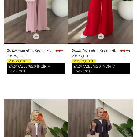
Buzzy Asımetrik Kesim İkili Takım Pembe
Buzzy Asımetrik Kesim İkili Takım Kırmızı
+4
+4
2.599,00TL
2.599,00TL
2.059,00TL
2.059,00TL
YAZA ÖZEL %20 İNDİRİM
YAZA ÖZEL %20 İNDİRİM
1.647,20TL
1.647,20TL