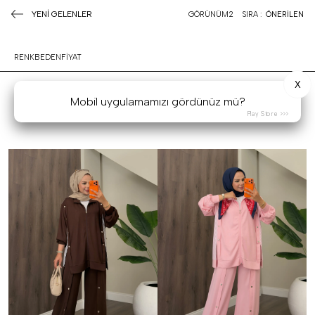
YENİ GELENLER
GÖRÜNÜM
2
SIRA :
ÖNERİLEN
RENK
BEDEN
FİYAT
X
Mobil uygulamamızı gördünüz mü?
Play Store >>>