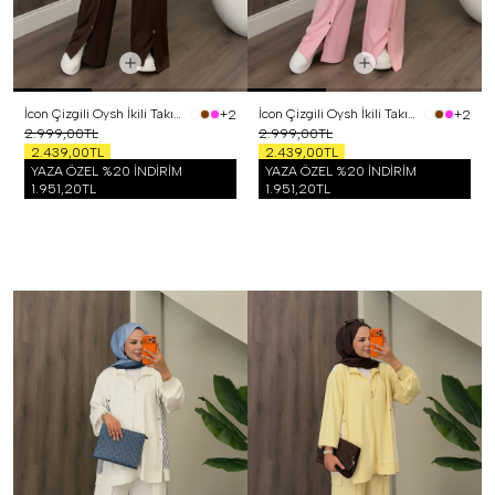
İcon Çizgili Oysh İkili Takım Kahverengi
İcon Çizgili Oysh İkili Takım Pembe
+2
+2
2.999,00TL
2.999,00TL
2.439,00TL
2.439,00TL
YAZA ÖZEL %20 İNDİRİM
YAZA ÖZEL %20 İNDİRİM
1.951,20TL
1.951,20TL