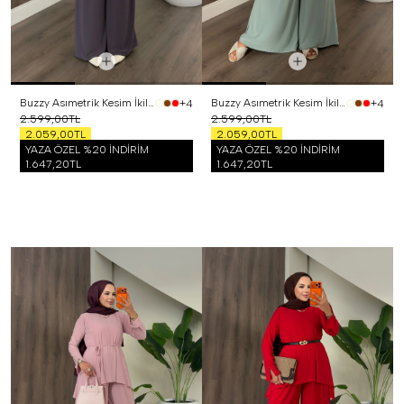
Buzzy Asımetrik Kesim İkili Takım Mor
Buzzy Asımetrik Kesim İkili Takım Mint
+4
+4
2.599,00TL
2.599,00TL
2.059,00TL
2.059,00TL
YAZA ÖZEL %20 İNDİRİM
YAZA ÖZEL %20 İNDİRİM
1.647,20TL
1.647,20TL