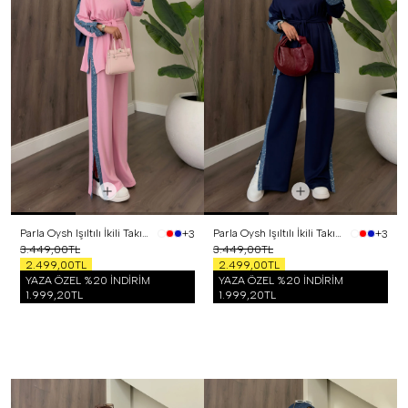
Parla Oysh Işıltılı İkili Takım Pembe
Parla Oysh Işıltılı İkili Takım Lacivert
+3
+3
3.449,00TL
3.449,00TL
2.499,00TL
2.499,00TL
YAZA ÖZEL %20 İNDİRİM
YAZA ÖZEL %20 İNDİRİM
1.999,20TL
1.999,20TL