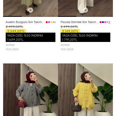
Awelin Büzgülü İkili Takım Yeşil
Piccola Gömlek İkili Takım Kırmızı
+1
+2
2.499,00TL
2.499,00TL
2.049,00TL
2.149,00TL
YAZA ÖZEL %20 İNDİRİM
YAZA ÖZEL %20 İNDİRİM
1.639,20TL
1.719,20TL
İNDIRIM
İNDIRIM
YENI ÜRÜN
YENI ÜRÜN