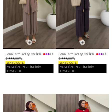
Serin Fermuarlı Şalvar İkili Takım Vizon
Serin Fermuarlı Şalvar İkili Takım Mor
+2
+2
2.999,00TL
2.999,00TL
2.439,00TL
2.439,00TL
YAZA ÖZEL %20 İNDİRİM
YAZA ÖZEL %20 İNDİRİM
1.951,20TL
1.951,20TL