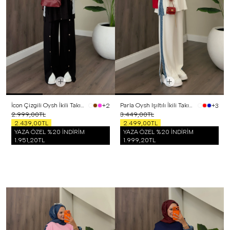
İcon Çizgili Oysh İkili Takım Siyah
Parla Oysh Işıltılı İkili Takım Beyaz
+2
+3
2.999,00TL
3.449,00TL
2.439,00TL
2.499,00TL
YAZA ÖZEL %20 İNDİRİM
YAZA ÖZEL %20 İNDİRİM
1.951,20TL
1.999,20TL