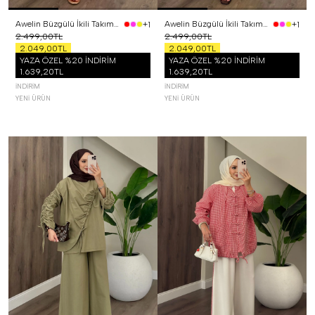
Awelin Büzgülü İkili Takım Pembe
Awelin Büzgülü İkili Takım Sarı
+1
+1
2.499,00TL
2.499,00TL
2.049,00TL
2.049,00TL
YAZA ÖZEL %20 İNDİRİM
YAZA ÖZEL %20 İNDİRİM
1.639,20TL
1.639,20TL
İNDIRIM
İNDIRIM
YENI ÜRÜN
YENI ÜRÜN