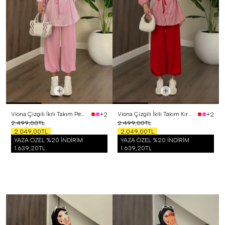
Viona Çizgili İkili Takım Pembe
Viona Çizgili İkili Takım Kırmızı
+2
+2
2.499,00TL
2.499,00TL
2.049,00TL
2.049,00TL
YAZA ÖZEL %20 İNDİRİM
YAZA ÖZEL %20 İNDİRİM
1.639,20TL
1.639,20TL