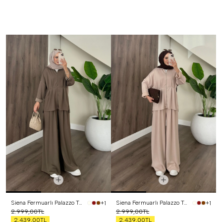
Siena Fermuarlı Palazzo Takım Haki
Siena Fermuarlı Palazzo Takım Bej
+1
+1
2.999,00TL
2.999,00TL
2.439,00TL
2.439,00TL