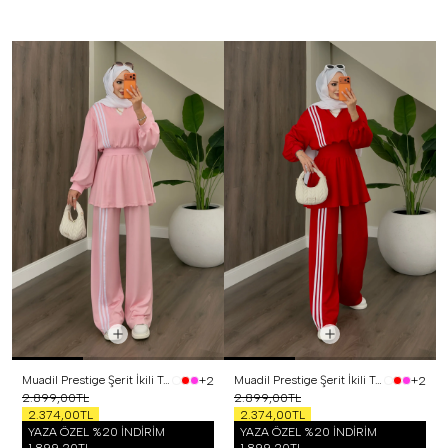
Muadil Prestige Şerit İkili Takım Pembe
Muadil Prestige Şerit İkili Takım Kırmızı
+2
+2
2.899,00TL
2.899,00TL
2.374,00TL
2.374,00TL
YAZA ÖZEL %20 İNDİRİM
YAZA ÖZEL %20 İNDİRİM