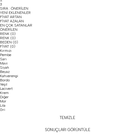
3
SIRA :
ÖNERİLEN
YENİ EKLENENLER
FİYAT ARTAN
FİYAT AZALAN
EN ÇOK SATANLAR
ÖNERİLEN
RENK
(0)
RENK
(0)
BEDEN
(0)
FİYAT
(0)
Kırmızı
Pembe
Sarı
Mavi
Siyah
Beyaz
Kahverengi
Bordo
Yeşil
Lacivert
Krem
Diğer
Mor
Lila
Gri
TEMİZLE
SONUÇLARI GÖRÜNTÜLE