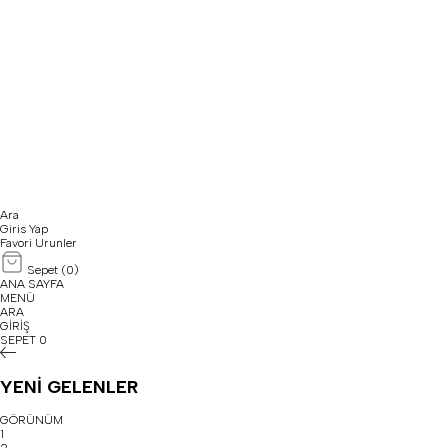
Ara
Giris Yap
Favori Urunler
Sepet (
0
)
ANA SAYFA
MENÜ
ARA
GİRİŞ
SEPET
0
YENİ GELENLER
GÖRÜNÜM
1
2