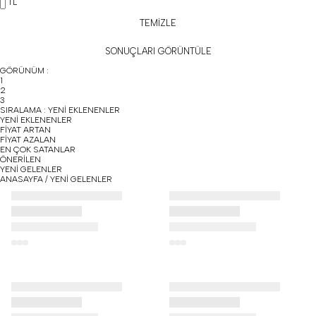
TL
TEMİZLE
SONUÇLARI GÖRÜNTÜLE
GÖRÜNÜM :
1
2
3
SIRALAMA :
YENİ EKLENENLER
YENİ EKLENENLER
FİYAT ARTAN
FİYAT AZALAN
EN ÇOK SATANLAR
ÖNERİLEN
YENİ GELENLER
N
N
ANASAYFA
/
YENİ GELENLER
N
N