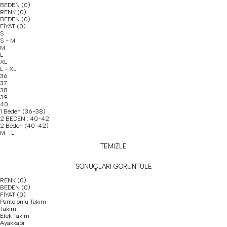
BEDEN
(0)
RENK
(0)
BEDEN
(0)
FİYAT
(0)
S
S - M
M
L
XL
L - XL
36
37
38
39
40
1 Beden (36-38)
2 BEDEN : 40-42
2 Beden (40-42)
M - L
TEMİZLE
SONUÇLARI GÖRÜNTÜLE
RENK
(0)
BEDEN
(0)
FİYAT
(0)
Pantolonlu Takım
Takım
Etek Takım
Ayakkabı