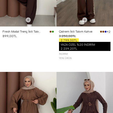
Fresh Modal Trenç İkili Takım Kahverengi
Qatrem İkili Takım Kahve
+2
899,00TL
3.250,00TL
2.799,00TL
YAZA ÖZEL %20 İNDİRİM
2.239,20TL
İNDIRIM
YENI ÜRÜN