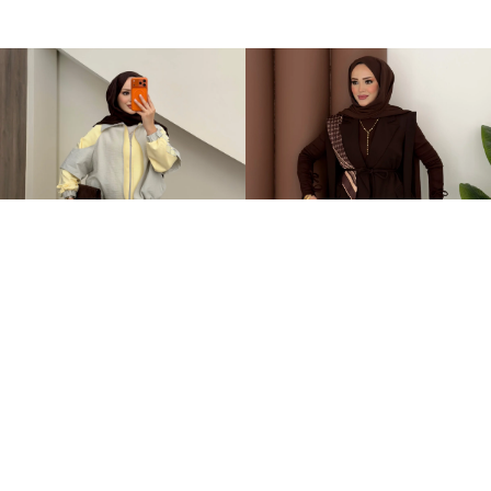
Qatrem İkili Takım Sarı
Stella Bağlamalı Yelek İkili Takım Kahverengi
+2
3.250,00TL
2.399,00TL
2.799,00TL
%-60
949,00TL