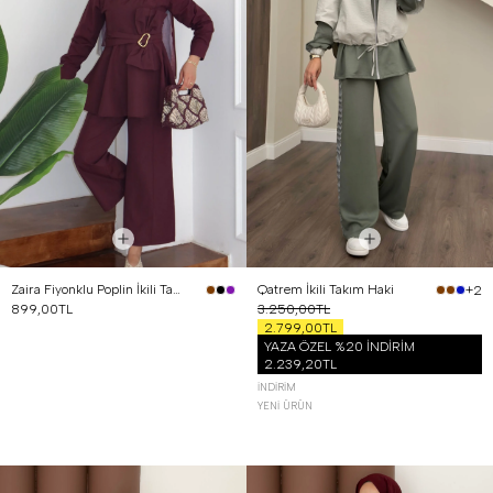
Zaira Fiyonklu Poplin İkili Takım Mürdüm
Qatrem İkili Takım Haki
+2
899,00TL
3.250,00TL
2.799,00TL
YAZA ÖZEL %20 İNDİRİM
2.239,20TL
İNDIRIM
YENI ÜRÜN