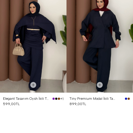
Elegant Tasarım Oysh İkili Takım Lacivert
Tiny Premium Modal İkili Takım Lacivert
+1
599,00TL
899,00TL