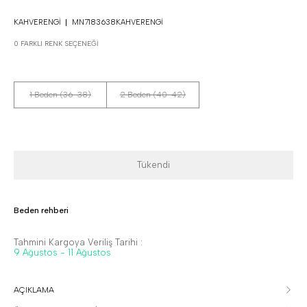
KAHVERENGI
MN7183638KAHVERENGI
0 FARKLI RENK SEÇENEĞI
1 Beden (36-38)
2 Beden (40-42)
Tükendi
Beden rehberi
Tahmini Kargoya Veriliş Tarihi :
9 Ağustos - 11 Ağustos
AÇIKLAMA