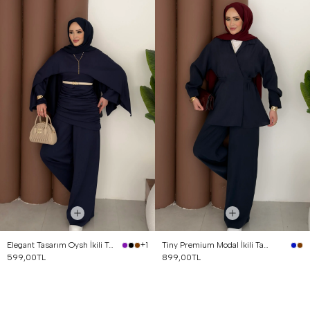
Elegant Tasarım Oysh İkili Takım Lacivert
Tiny Premium Modal İkili Takım Lacivert
+1
599,00TL
899,00TL