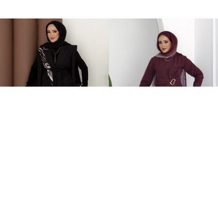
Stella Bağlamalı Yelek İkili Takım Siyah
Zaira Fiyonklu Poplin İkili Takım Mürdüm
2.399,00TL
899,00TL
%-60
949,00TL