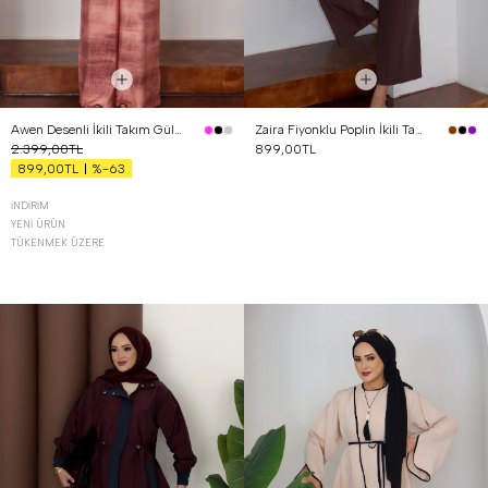
Awen Desenli İkili Takım Gül Kurusu
Zaira Fiyonklu Poplin İkili Takım Kahverengi
2.399,00TL
899,00TL
%-63
899,00TL
İNDIRIM
YENI ÜRÜN
TÜKENMEK ÜZERE