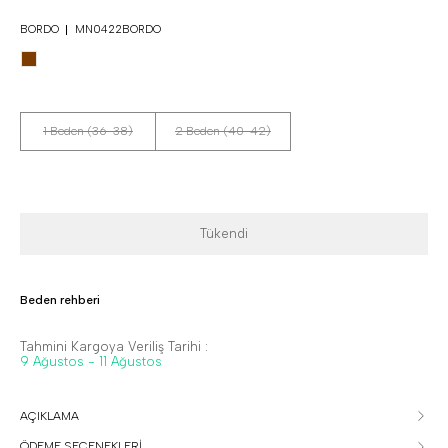
BORDO
MN0422BORDO
1 Beden (36-38)
2 Beden (40-42)
Tükendi
Beden rehberi
Tahmini Kargoya Veriliş Tarihi :
9 Ağustos - 11 Ağustos
AÇIKLAMA
ÖDEME SEÇENEKLERİ