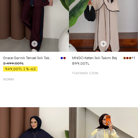
Grace Garnili Tensel İkili Takım Bordo
MNGO Keten İkili Takım Bej
+1
2.499,00TL
899,00TL
%-62
949,00TL
TÜKENMEK ÜZERE
İNDIRIM