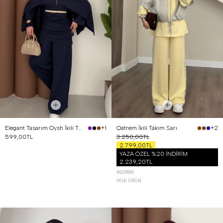
Elegant Tasarım Oysh İkili Takım Lacivert
Qatrem İkili Takım Sarı
+1
+2
599,00TL
3.250,00TL
2.799,00TL
YAZA ÖZEL %20 İNDİRİM
2.239,20TL
İNDIRIM
YENI ÜRÜN