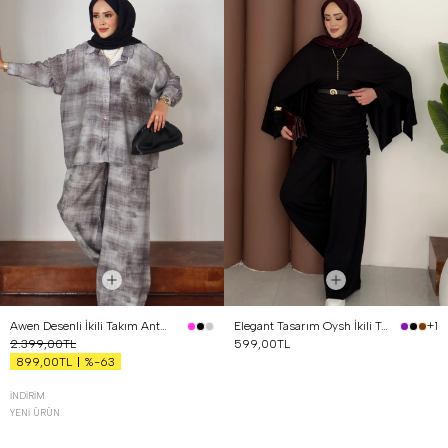
Awen Desenli İkili Takım Antrasit
Elegant Tasarım Oysh İkili Takım Siyah
+1
2.399,00TL
599,00TL
%-63
899,00TL
İNDIRIM
YENI ÜRÜN