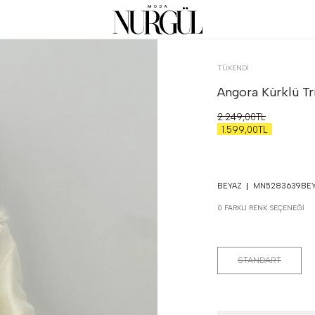
TÜKENDI
Angora Kürklü Tr
2.249,00TL
1.599,00TL
BEYAZ
MN5283639BE
0 FARKLI RENK SEÇENEĞI
STANDART