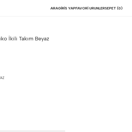
ARA
GIRIS YAP
FAVORI URUNLER
SEPET (
0
)
iko İkili Takım
Beyaz
YAZ