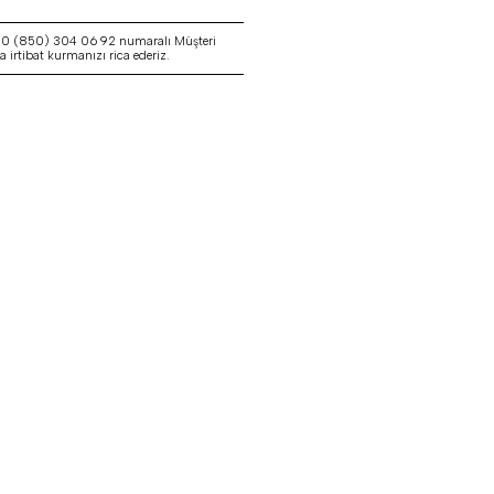
a 0 (850) 304 06 92 numaralı Müşteri
irtibat kurmanızı rica ederiz.