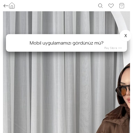
X
Mobil uygulamamızı gördünüz mü?
Play Store >>>