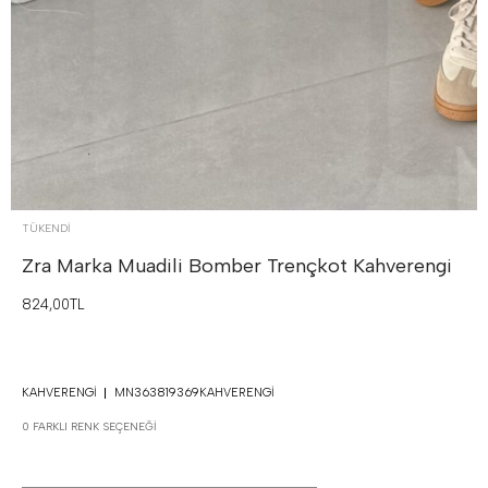
TÜKENDI
Zra Marka Muadili Bomber Trençkot
Kahverengi
824,00TL
KAHVERENGI
MN363819369KAHVERENGI
0 FARKLI RENK SEÇENEĞI