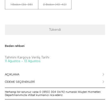
1 Beden (36-38)
2 Beden (40-42)
Tükendi
Beden rehberi
Tahmini Kargoya Veriliş Tarihi :
11 Ağustos - 13 Ağustos
AÇIKLAMA
ÖDEME SEÇENEKLERİ
Herhangi bir sorunuz varsa 0 (850) 304 06 92 numaralı Müşteri Hizmetleri
Departmanımızla irtibat kurmanızı rica ederiz.