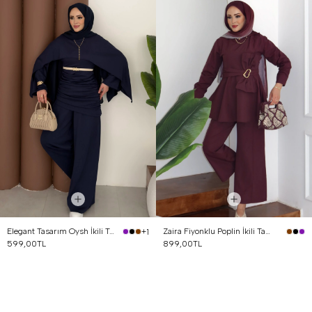
Elegant Tasarım Oysh İkili Takım Lacivert
Zaira Fiyonklu Poplin İkili Takım Mürdüm
+1
599,00TL
899,00TL