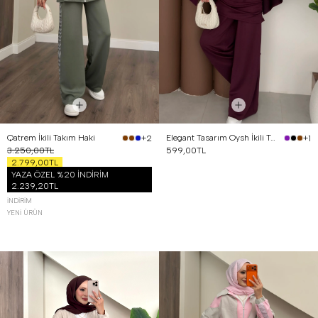
Qatrem İkili Takım Haki
Elegant Tasarım Oysh İkili Takım Mürdüm
+2
+1
3.250,00TL
599,00TL
2.799,00TL
YAZA ÖZEL %20 İNDİRİM
2.239,20TL
İNDIRIM
YENI ÜRÜN