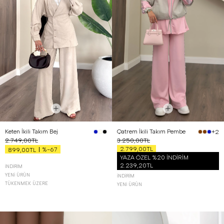
Keten İkili Takım Bej
Qatrem İkili Takım Pembe
+2
2.749,00TL
3.250,00TL
2.799,00TL
%-67
899,00TL
YAZA ÖZEL %20 İNDİRİM
2.239,20TL
İNDIRIM
YENI ÜRÜN
İNDIRIM
TÜKENMEK ÜZERE
YENI ÜRÜN