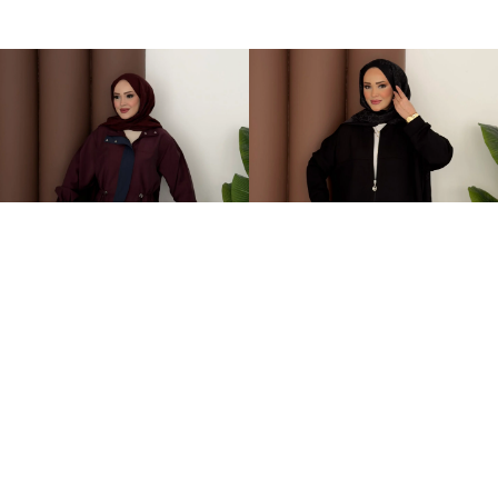
Grace Garnili Tensel İkili Takım Bordo
Fermuarlı Basic İkili Takım Siyah
2.499,00TL
1.499,00TL
%-62
%-50
949,00TL
749,00TL