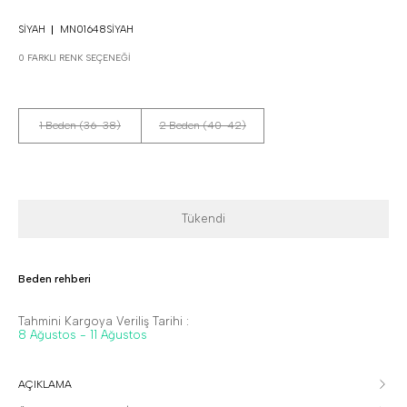
SIYAH
MN01648SIYAH
0 FARKLI RENK SEÇENEĞI
1 Beden (36-38)
2 Beden (40-42)
Tükendi
Beden rehberi
Tahmini Kargoya Veriliş Tarihi :
8 Ağustos - 11 Ağustos
AÇIKLAMA