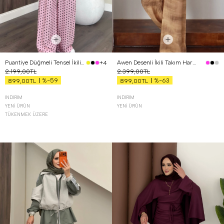
Puantiye Düğmeli Tensel İkili Takım Pembe
Awen Desenli İkili Takım Hardal
+4
2.199,00TL
2.399,00TL
%-59
%-63
899,00TL
899,00TL
İNDIRIM
İNDIRIM
YENI ÜRÜN
YENI ÜRÜN
TÜKENMEK ÜZERE