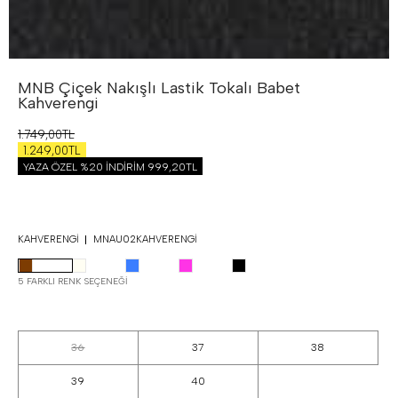
MNB Çiçek Nakışlı Lastik Tokalı Babet
Kahverengi
1.749,00TL
1.249,00TL
YAZA ÖZEL %20 İNDİRİM
999,20TL
KAHVERENGI
MNAU02KAHVERENGI
5 FARKLI RENK SEÇENEĞI
36
37
38
39
40