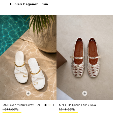
Bunları beğenebilirsin
MNB Gold Yüzük Detaylı Terlik Beyaz
MNB File Desen Lastik Tokalı Babet Gümüş
+1
1.899,00TL
1.749,00TL