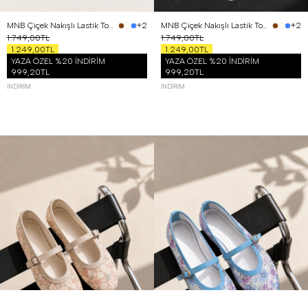
MNB Çiçek Nakışlı Lastik Tokalı Babet Siyah
MNB Çiçek Nakışlı Lastik Tokalı Babet Kahverengi
+2
+2
1.749,00TL
1.749,00TL
1.249,00TL
1.249,00TL
YAZA ÖZEL %20 İNDİRİM
YAZA ÖZEL %20 İNDİRİM
999,20TL
999,20TL
İNDIRIM
İNDIRIM