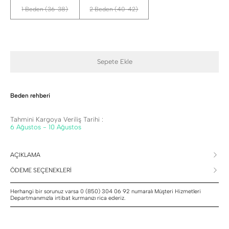
1 Beden (36-38)
2 Beden (40-42)
Sepete Ekle
Beden rehberi
Tahmini Kargoya Veriliş Tarihi :
6 Ağustos - 10 Ağustos
AÇIKLAMA
ÖDEME SEÇENEKLERİ
Herhangi bir sorunuz varsa 0 (850) 304 06 92 numaralı Müşteri Hizmetleri
Departmanımızla irtibat kurmanızı rica ederiz.