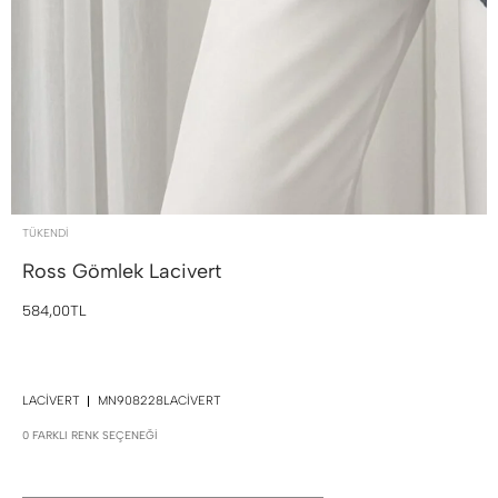
TÜKENDI
Ross Gömlek
Lacivert
584,00TL
LACIVERT
MN908228LACIVERT
0 FARKLI RENK SEÇENEĞI