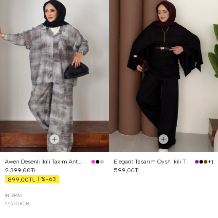
Awen Desenli İkili Takım Antrasit
Elegant Tasarım Oysh İkili Takım Siyah
+1
2.399,00TL
599,00TL
%-63
899,00TL
İNDIRIM
YENI ÜRÜN