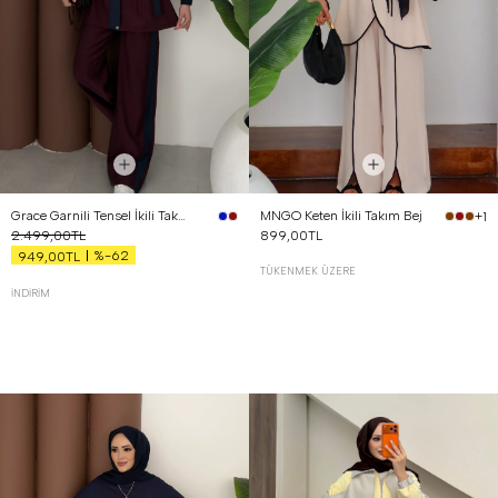
Grace Garnili Tensel İkili Takım Bordo
MNGO Keten İkili Takım Bej
+1
2.499,00TL
899,00TL
%-62
949,00TL
TÜKENMEK ÜZERE
İNDIRIM