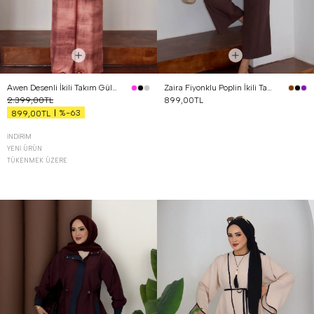
Awen Desenli İkili Takım Gül Kurusu
Zaira Fiyonklu Poplin İkili Takım Kahverengi
2.399,00TL
899,00TL
%-63
899,00TL
İNDIRIM
YENI ÜRÜN
TÜKENMEK ÜZERE