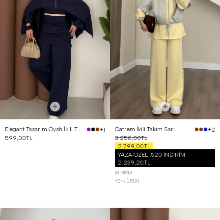
Elegant Tasarım Oysh İkili Takım Lacivert
Qatrem İkili Takım Sarı
+1
+2
599,00TL
3.250,00TL
2.799,00TL
YAZA ÖZEL %20 İNDİRİM
2.239,20TL
İNDIRIM
YENI ÜRÜN