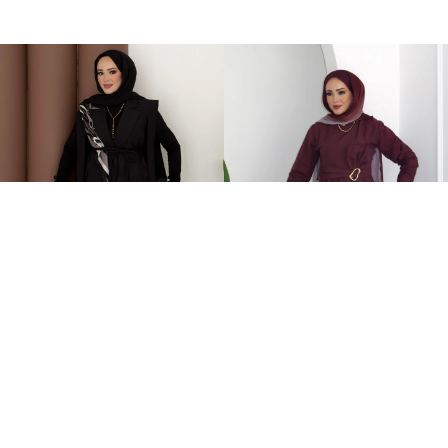
Stella Bağlamalı Yelek İkili Takım Siyah
Zaira Fiyonklu Poplin İkili Takım Mürdüm
2.399,00TL
899,00TL
%-60
949,00TL