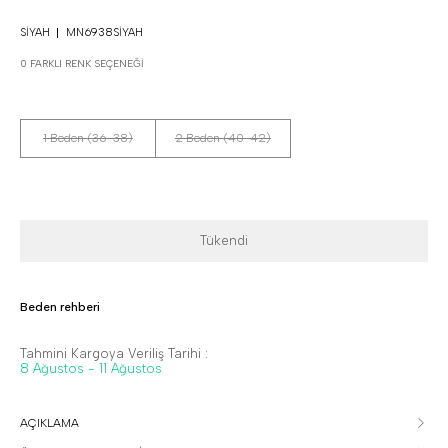
SIYAH
MN6938SIYAH
0 FARKLI RENK SEÇENEĞI
1 Beden (36-38)
2 Beden (40-42)
Tükendi
Beden rehberi
Tahmini Kargoya Veriliş Tarihi :
8 Ağustos - 11 Ağustos
AÇIKLAMA