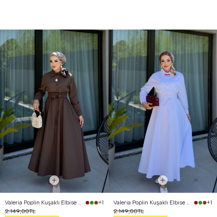
Valeria Poplin Kuşaklı Elbise Kahverengi
Valeria Poplin Kuşaklı Elbise Beyaz
+1
+1
2.149,00TL
2.149,00TL