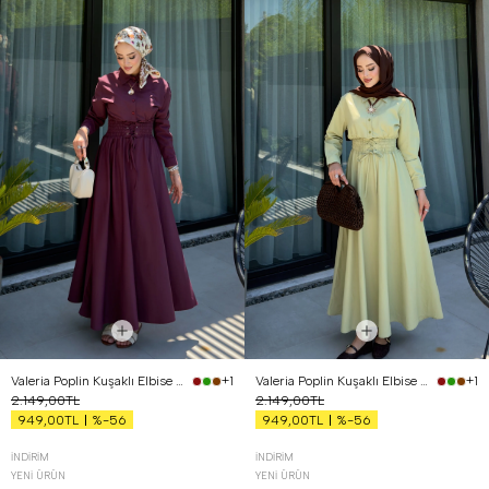
Valeria Poplin Kuşaklı Elbise Bordo
Valeria Poplin Kuşaklı Elbise Yağ Yeşili
+1
+1
2.149,00TL
2.149,00TL
%-56
%-56
949,00TL
949,00TL
İNDIRIM
İNDIRIM
YENI ÜRÜN
YENI ÜRÜN