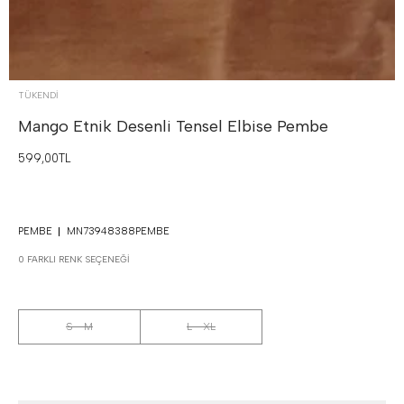
TÜKENDI
Mango Etnik Desenli Tensel Elbise
Pembe
599,00TL
PEMBE
MN73948388PEMBE
0 FARKLI RENK SEÇENEĞI
S - M
L - XL