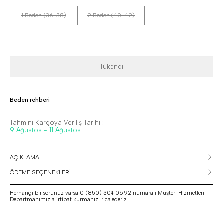
1 Beden (36-38)
2 Beden (40-42)
Tükendi
Beden rehberi
Tahmini Kargoya Veriliş Tarihi :
9 Ağustos - 11 Ağustos
AÇIKLAMA
ÖDEME SEÇENEKLERİ
Herhangi bir sorunuz varsa 0 (850) 304 06 92 numaralı Müşteri Hizmetleri
Departmanımızla irtibat kurmanızı rica ederiz.