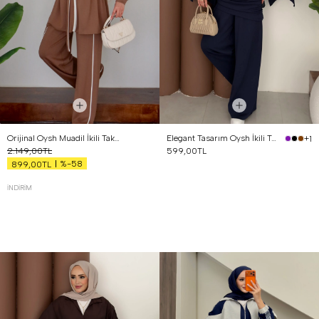
Orijinal Oysh Muadil İkili Takım Kahverengi
Elegant Tasarım Oysh İkili Takım Lacivert
+1
2.149,00TL
599,00TL
%-58
899,00TL
İNDIRIM