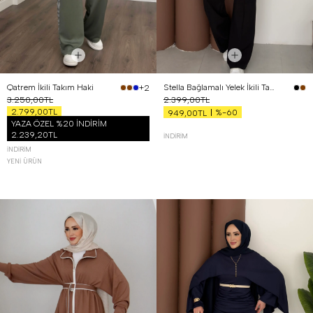
Qatrem İkili Takım Haki
Stella Bağlamalı Yelek İkili Takım Siyah
+2
3.250,00TL
2.399,00TL
2.799,00TL
%-60
949,00TL
YAZA ÖZEL %20 İNDİRİM
2.239,20TL
İNDIRIM
İNDIRIM
YENI ÜRÜN