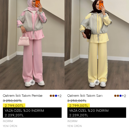
Qatrem İkili Takım Pembe
Qatrem İkili Takım Sarı
+2
+2
3.250,00TL
3.250,00TL
2.799,00TL
2.799,00TL
YAZA ÖZEL %20 İNDİRİM
YAZA ÖZEL %20 İNDİRİM
2.239,20TL
2.239,20TL
İNDIRIM
İNDIRIM
YENI ÜRÜN
YENI ÜRÜN