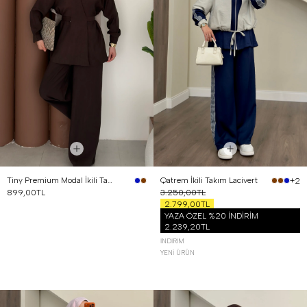
Tiny Premium Modal İkili Takım Kahverengi
Qatrem İkili Takım Lacivert
+2
899,00TL
3.250,00TL
2.799,00TL
YAZA ÖZEL %20 İNDİRİM
2.239,20TL
İNDIRIM
YENI ÜRÜN