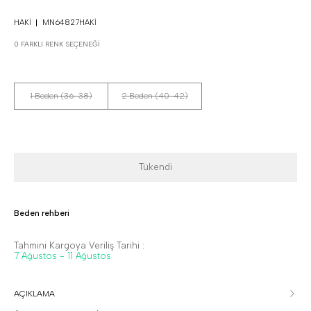
HAKI
MN64827HAKI
0 FARKLI RENK SEÇENEĞI
1 Beden (36-38)
2 Beden (40-42)
Tükendi
Beden rehberi
Tahmini Kargoya Veriliş Tarihi :
7 Ağustos - 11 Ağustos
AÇIKLAMA