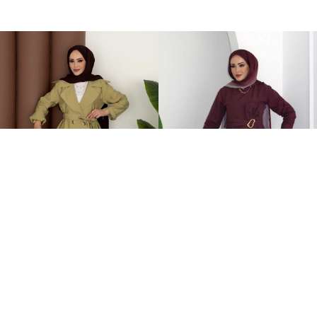
Fresh Modal Trenç İkili Takım Yağ Yeşili
Zaira Fiyonklu Poplin İkili Takım Mürdüm
749,00TL
899,00TL