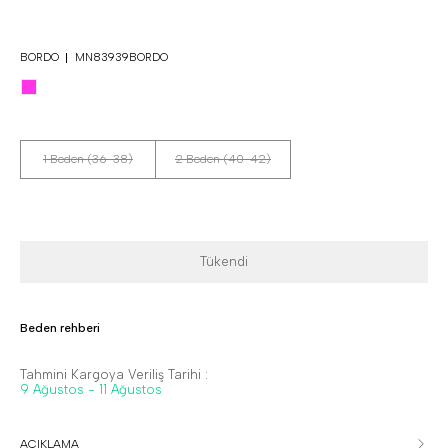
BORDO
MN83939BORDO
1 Beden (36-38)
2 Beden (40-42)
Tükendi
Beden rehberi
Tahmini Kargoya Veriliş Tarihi :
9 Ağustos - 11 Ağustos
AÇIKLAMA