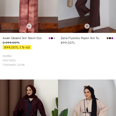
Awen Desenli İkili Takım Gül Kurusu
Zaira Fiyonklu Poplin İkili Takım Kahverengi
2.399,00TL
899,00TL
%-63
899,00TL
İNDIRIM
YENI ÜRÜN
TÜKENMEK ÜZERE