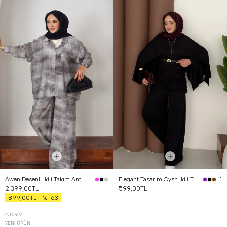
Awen Desenli İkili Takım Antrasit
Elegant Tasarım Oysh İkili Takım Siyah
+1
2.399,00TL
599,00TL
%-63
899,00TL
İNDIRIM
YENI ÜRÜN