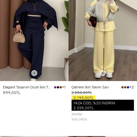
Elegant Tasarım Oysh İkili Takım Lacivert
Qatrem İkili Takım Sarı
+1
+2
599,00TL
3.250,00TL
2.799,00TL
YAZA ÖZEL %20 İNDİRİM
2.239,20TL
İNDIRIM
YENI ÜRÜN