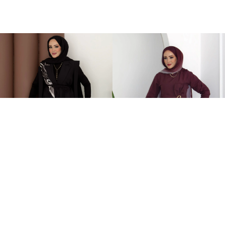
Stella Bağlamalı Yelek İkili Takım Siyah
Zaira Fiyonklu Poplin İkili Takım Mürdüm
2.399,00TL
899,00TL