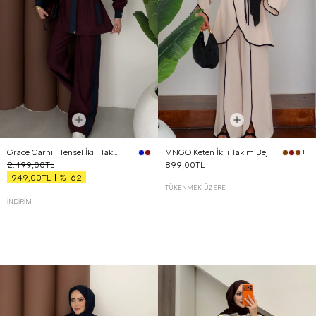
Grace Garnili Tensel İkili Takım Bordo
MNGO Keten İkili Takım Bej
+1
2.499,00TL
899,00TL
%-62
949,00TL
TÜKENMEK ÜZERE
İNDIRIM