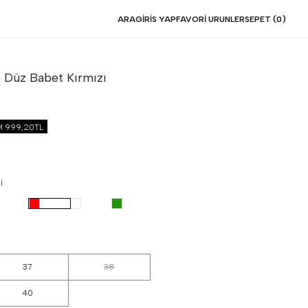
ARA
GIRIS YAP
FAVORI URUNLER
SEPET (
0
)
ı Düz Babet
Kırmızı
İM
999,20TL
I
37
38
40