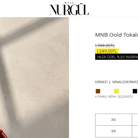
MNB Gold Tokal
1.749,00TL
1.249,00TL
YAZA ÖZEL %20 İNDİR
KIRMIZI
MNAU23KIRMIZ
6 FARKLI RENK SEÇENEĞI
36
39