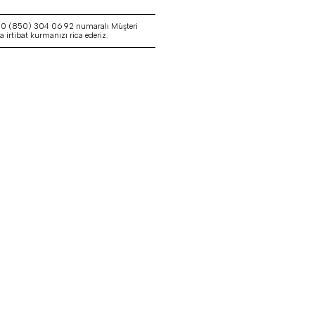
a 0 (850) 304 06 92 numaralı Müşteri
irtibat kurmanızı rica ederiz.