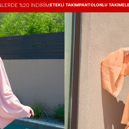
LERDE %20 İNDİRİM
ETEKLİ TAKIM
PANTOLONLU TAKIM
EL