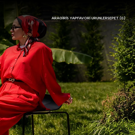
ARA
GIRIS YAP
FAVORI URUNLER
SEPET (
0
)