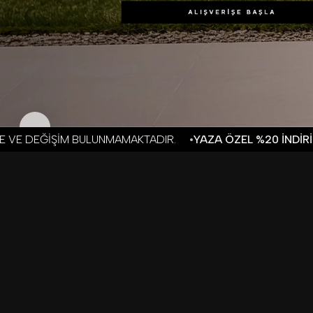
ADIR.
YAZA ÖZEL %20 İNDİRİM BAŞLADI!
KAMPANYA DÖN