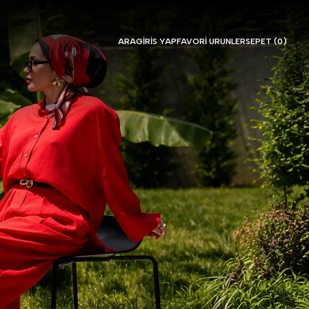
ARA
GIRIS YAP
FAVORI URUNLER
SEPET (
0
)