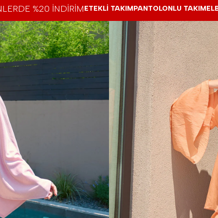
LERDE %20 İNDİRİM
ETEKLİ TAKIM
PANTOLONLU TAKIM
EL