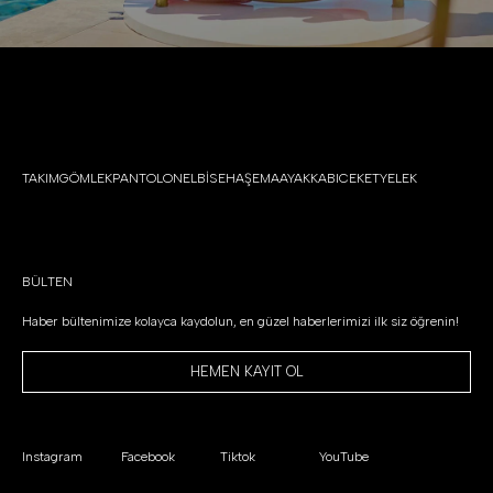
TAKIM
GÖMLEK
PANTOLON
ELBİSE
HAŞEMA
AYAKKABI
CEKET
YELEK
BÜLTEN
Haber bültenimize kolayca kaydolun, en güzel haberlerimizi ilk siz öğrenin!
HEMEN KAYIT OL
Instagram
Facebook
Tiktok
YouTube