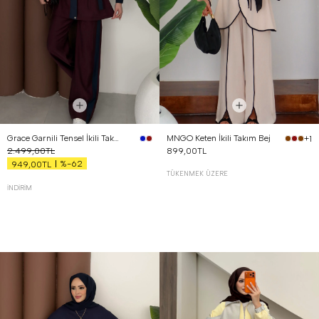
Grace Garnili Tensel İkili Takım Bordo
MNGO Keten İkili Takım Bej
+1
2.499,00TL
899,00TL
%-62
949,00TL
TÜKENMEK ÜZERE
İNDIRIM