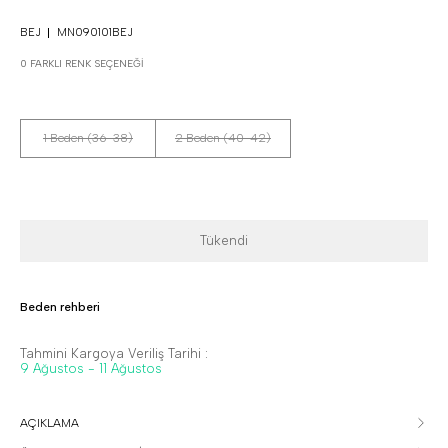
BEJ
MN090101BEJ
0 FARKLI RENK SEÇENEĞI
1 Beden (36-38)
2 Beden (40-42)
Tükendi
Beden rehberi
Tahmini Kargoya Veriliş Tarihi :
9 Ağustos - 11 Ağustos
AÇIKLAMA