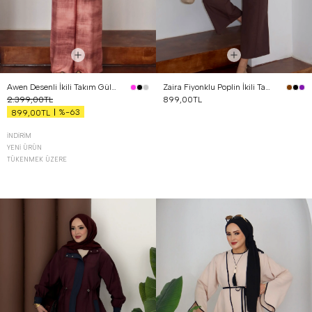
Awen Desenli İkili Takım Gül Kurusu
Zaira Fiyonklu Poplin İkili Takım Kahverengi
2.399,00TL
899,00TL
%-63
899,00TL
İNDIRIM
YENI ÜRÜN
TÜKENMEK ÜZERE