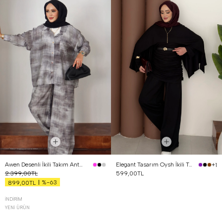
Awen Desenli İkili Takım Antrasit
Elegant Tasarım Oysh İkili Takım Siyah
+1
2.399,00TL
599,00TL
%-63
899,00TL
İNDIRIM
YENI ÜRÜN