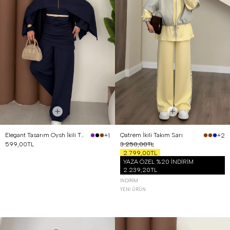
Elegant Tasarım Oysh İkili Takım Lacivert
Qatrem İkili Takım Sarı
+1
+2
599,00TL
3.250,00TL
2.799,00TL
YAZA ÖZEL %20 İNDİRİM
2.239,20TL
İNDIRIM
YENI ÜRÜN