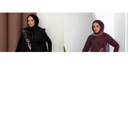
Stella Bağlamalı Yelek İkili Takım Siyah
Zaira Fiyonklu Poplin İkili Takım Mürdüm
2.399,00TL
899,00TL
%-60
949,00TL