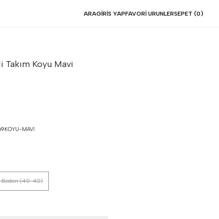
ARA
GIRIS YAP
FAVORI URUNLER
SEPET (
0
)
li Takım
Koyu Mavi
9KOYU-MAVI
 Beden (40-42)