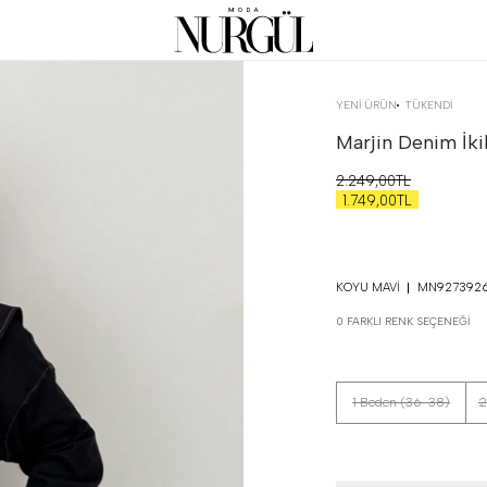
YENİ ÜRÜN
TÜKENDI
Marjin Denim İki
2.249,00TL
1.749,00TL
KOYU MAVI
MN9273926
0 FARKLI RENK SEÇENEĞI
1 Beden (36-38)
2