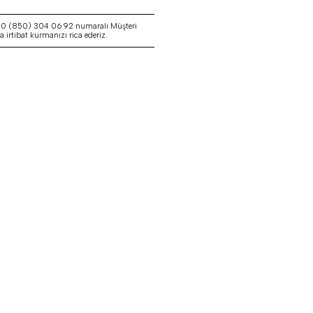
a 0 (850) 304 06 92 numaralı Müşteri
irtibat kurmanızı rica ederiz.