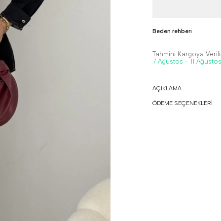
Beden rehberi
Tahmini Kargoya Veriliş
7 Ağustos - 11 Ağusto
AÇIKLAMA
ÖDEME SEÇENEKLERİ