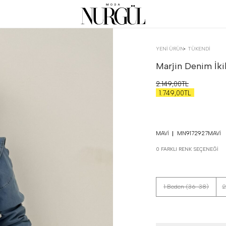
YENİ ÜRÜN
TÜKENDI
Marjin Denim İki
2.149,00TL
1.749,00TL
MAVI
MN9172927MAVI
0 FARKLI RENK SEÇENEĞI
1 Beden (36-38)
2