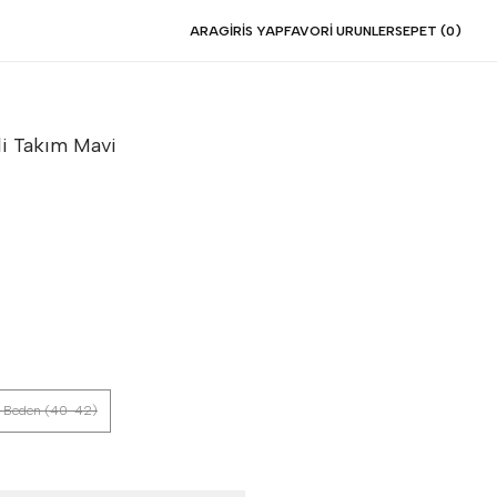
ARA
GIRIS YAP
FAVORI URUNLER
SEPET (
0
)
li Takım
Mavi
 Beden (40-42)