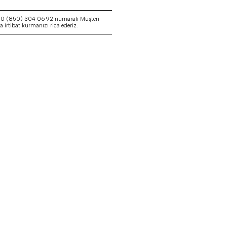
a 0 (850) 304 06 92 numaralı Müşteri
irtibat kurmanızı rica ederiz.