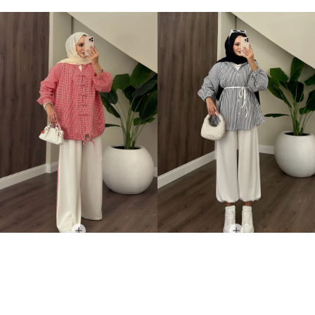
Piccola Gömlek İkili Takım Kırmızı
Viona Çizgili İkili Takım Beyaz
+2
+2
2.499,00TL
2.499,00TL
%-14
%-18
2.149,00TL
2.049,00TL