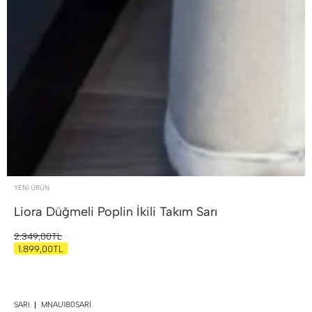
YENİ ÜRÜN
Liora Düğmeli Poplin İkili Takım
Sarı
2.349,00TL
1.899,00TL
SARI
MNAU180SARI