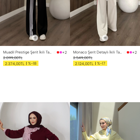
Muadil Prestige Şerit İkili Takım Siyah
Monaco Şerit Detaylı İkili Takım Pembe
+2
+2
2.899,00TL
2.549,00TL
%-18
%-17
2.374,00TL
2.124,00TL