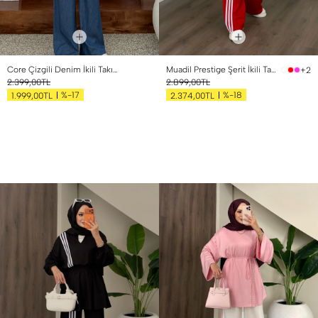
Core Çizgili Denim İkili Takım Standart
Muadil Prestige Şerit İkili Takım Kırmızı
+2
2.399,00TL
2.899,00TL
%-17
%-18
1.999,00TL
2.374,00TL