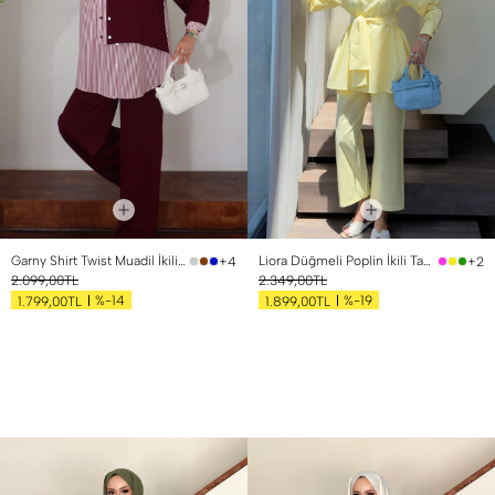
Garny Shirt Twist Muadil İkili Takım Bordo
Liora Düğmeli Poplin İkili Takım Sarı
+4
+2
2.099,00TL
2.349,00TL
%-14
%-19
1.799,00TL
1.899,00TL