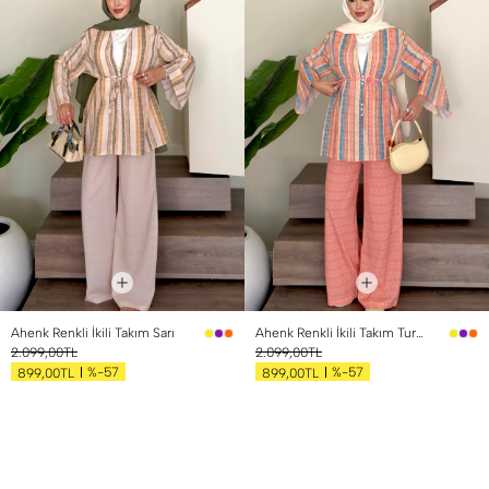
Ahenk Renkli İkili Takım Sarı
Ahenk Renkli İkili Takım Turuncu
2.099,00TL
2.099,00TL
%-57
%-57
899,00TL
899,00TL