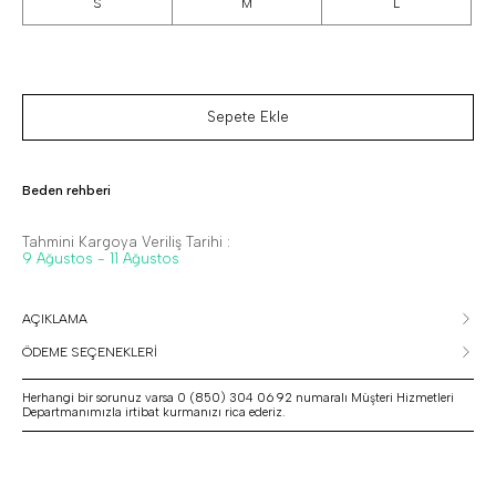
S
M
L
Sepete Ekle
Beden rehberi
Tahmini Kargoya Veriliş Tarihi :
9 Ağustos - 11 Ağustos
AÇIKLAMA
ÖDEME SEÇENEKLERİ
Herhangi bir sorunuz varsa 0 (850) 304 06 92 numaralı Müşteri Hizmetleri
Departmanımızla irtibat kurmanızı rica ederiz.