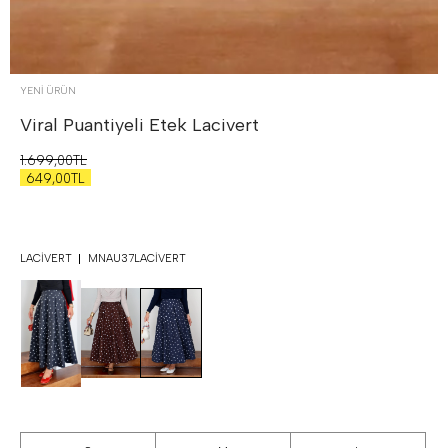
YENİ ÜRÜN
Viral Puantiyeli Etek
Lacivert
1.699,00TL
649,00TL
LACIVERT
MNAU37LACIVERT