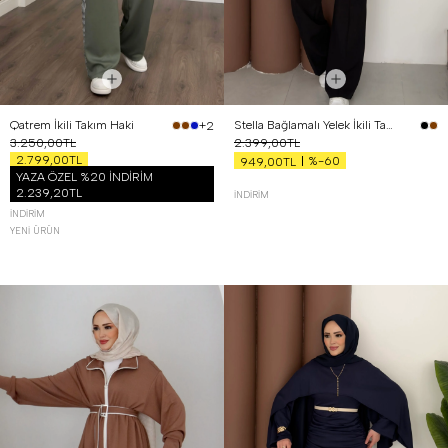
Qatrem İkili Takım Haki
Stella Bağlamalı Yelek İkili Takım Siyah
+2
3.250,00TL
2.399,00TL
2.799,00TL
%-60
949,00TL
YAZA ÖZEL %20 İNDİRİM
2.239,20TL
İNDIRIM
İNDIRIM
YENI ÜRÜN