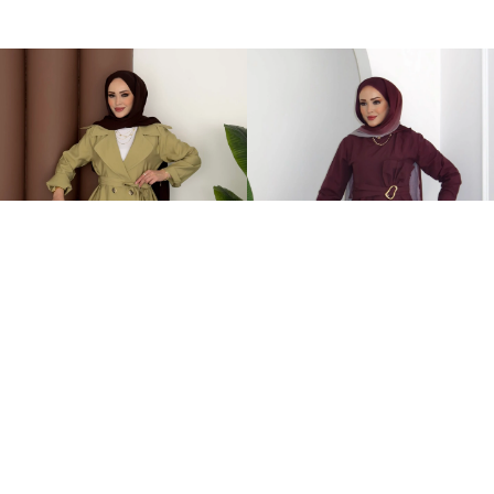
Fresh Modal Trenç İkili Takım Yağ Yeşili
Zaira Fiyonklu Poplin İkili Takım Mürdüm
749,00TL
899,00TL