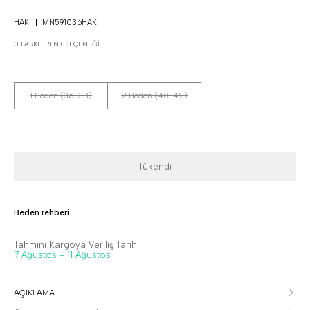
HAKI
MN591036HAKI
0 FARKLI RENK SEÇENEĞI
1 Beden (36-38)
2 Beden (40-42)
Tükendi
Beden rehberi
Tahmini Kargoya Veriliş Tarihi :
7 Ağustos - 11 Ağustos
AÇIKLAMA