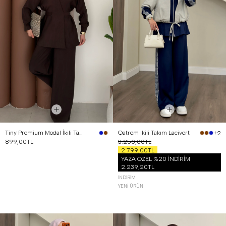
Tiny Premium Modal İkili Takım Kahverengi
Qatrem İkili Takım Lacivert
+2
899,00TL
3.250,00TL
2.799,00TL
YAZA ÖZEL %20 İNDİRİM
2.239,20TL
İNDIRIM
YENI ÜRÜN