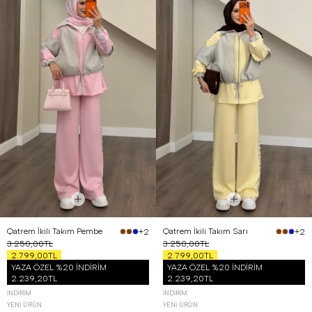
Qatrem İkili Takım Pembe
Qatrem İkili Takım Sarı
+2
+2
3.250,00TL
3.250,00TL
2.799,00TL
2.799,00TL
YAZA ÖZEL %20 İNDİRİM
YAZA ÖZEL %20 İNDİRİM
2.239,20TL
2.239,20TL
İNDIRIM
İNDIRIM
YENI ÜRÜN
YENI ÜRÜN