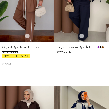
Orijinal Oysh Muadil İkili Takım Kahverengi
Elegant Tasarım Oysh İkili Takım Lacivert
+1
2.149,00TL
599,00TL
%-58
899,00TL
İNDIRIM