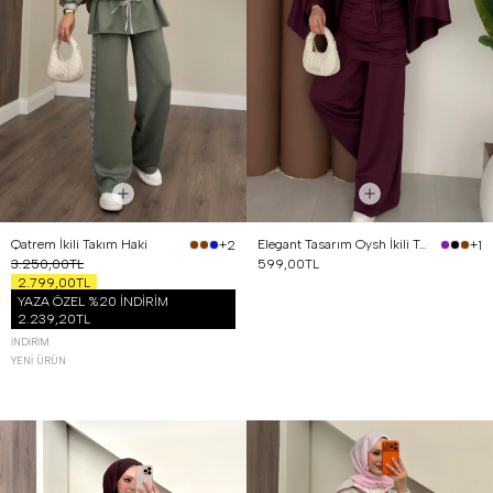
Qatrem İkili Takım Haki
Elegant Tasarım Oysh İkili Takım Mürdüm
+2
+1
3.250,00TL
599,00TL
2.799,00TL
YAZA ÖZEL %20 İNDİRİM
2.239,20TL
İNDIRIM
YENI ÜRÜN