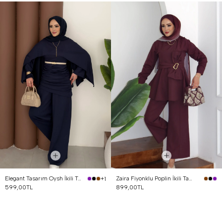
Elegant Tasarım Oysh İkili Takım Lacivert
Zaira Fiyonklu Poplin İkili Takım Mürdüm
+1
599,00TL
899,00TL