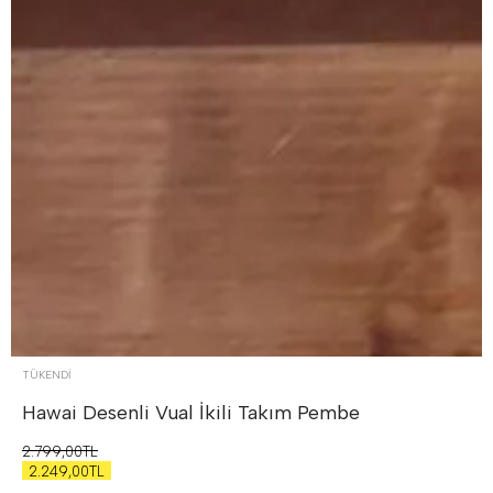
TÜKENDI
Hawai Desenli Vual İkili Takım
Pembe
2.799,00TL
2.249,00TL