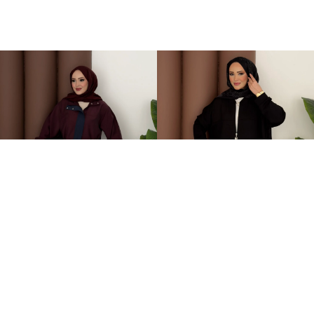
Grace Garnili Tensel İkili Takım Bordo
Fermuarlı Basic İkili Takım Siyah
2.499,00TL
1.499,00TL