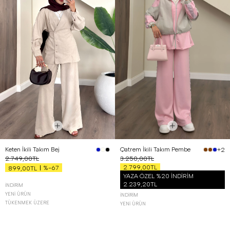
Keten İkili Takım Bej
Qatrem İkili Takım Pembe
+2
2.749,00TL
3.250,00TL
2.799,00TL
%-67
899,00TL
YAZA ÖZEL %20 İNDİRİM
2.239,20TL
İNDIRIM
YENI ÜRÜN
İNDIRIM
TÜKENMEK ÜZERE
YENI ÜRÜN