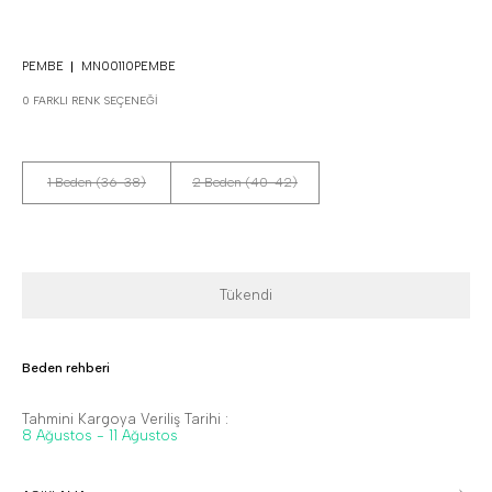
PEMBE
MN00110PEMBE
0 FARKLI RENK SEÇENEĞI
1 Beden (36-38)
2 Beden (40-42)
Tükendi
Beden rehberi
Tahmini Kargoya Veriliş Tarihi :
8 Ağustos - 11 Ağustos