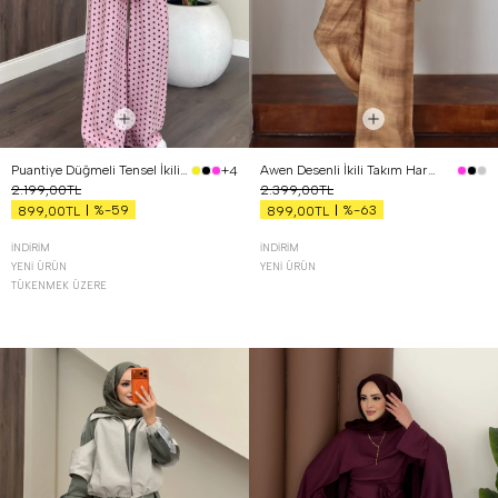
Puantiye Düğmeli Tensel İkili Takım Pembe
Awen Desenli İkili Takım Hardal
+4
2.199,00TL
2.399,00TL
%-59
%-63
899,00TL
899,00TL
İNDIRIM
İNDIRIM
YENI ÜRÜN
YENI ÜRÜN
TÜKENMEK ÜZERE