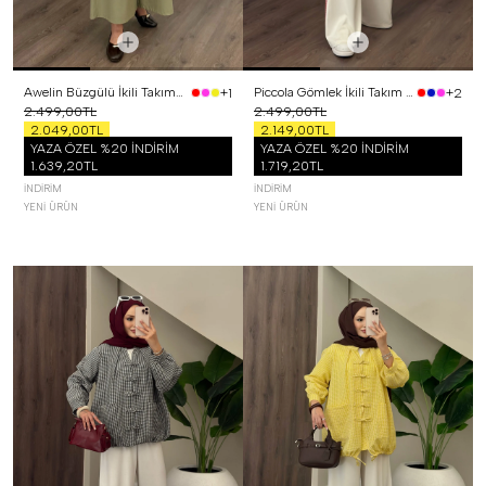
Awelin Büzgülü İkili Takım Yeşil
Piccola Gömlek İkili Takım Kırmızı
+1
+2
2.499,00TL
2.499,00TL
2.049,00TL
2.149,00TL
YAZA ÖZEL %20 İNDİRİM
YAZA ÖZEL %20 İNDİRİM
1.639,20TL
1.719,20TL
İNDIRIM
İNDIRIM
YENI ÜRÜN
YENI ÜRÜN