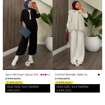
Serin Fermuarlı Şalvar İkili Takım Siyah
Comfort Bomber Yelek Oysh Üçlü Takım Beyaz
+2
2.999,00TL
3.749,00TL
2.439,00TL
2.999,00TL
YAZA ÖZEL %20 İNDİRİM
YAZA ÖZEL %20 İNDİRİM
1.951,20TL
2.399,20TL