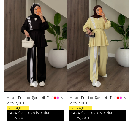
Muadil Prestige Şerit İkili Takım Siyah
Muadil Prestige Şerit İkili Takım Sarı
+2
+2
2.899,00TL
2.899,00TL
2.374,00TL
2.374,00TL
YAZA ÖZEL %20 İNDİRİM
YAZA ÖZEL %20 İNDİRİM
1.899,20TL
1.899,20TL