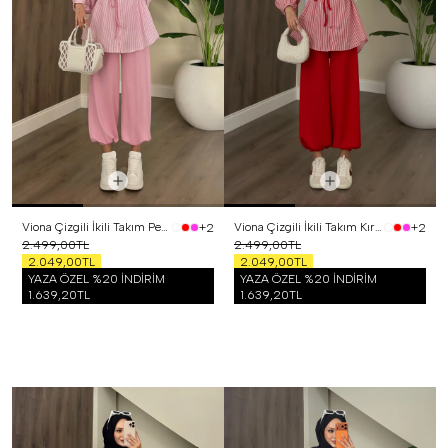
Viona Çizgili İkili Takım Pembe
Viona Çizgili İkili Takım Kırmızı
+2
+2
2.499,00TL
2.499,00TL
2.049,00TL
2.049,00TL
YAZA ÖZEL %20 İNDİRİM
YAZA ÖZEL %20 İNDİRİM
1.639,20TL
1.639,20TL