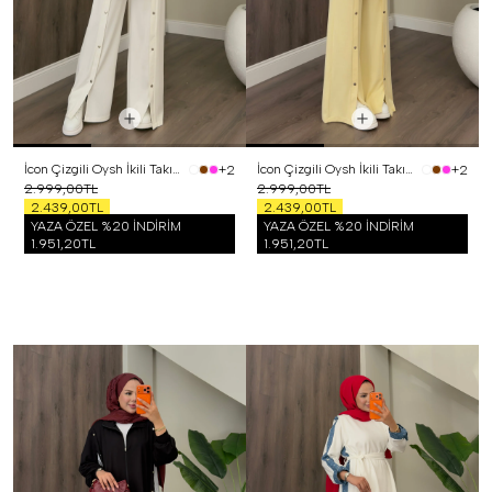
İcon Çizgili Oysh İkili Takım Beyaz
İcon Çizgili Oysh İkili Takım Sarı
+2
+2
2.999,00TL
2.999,00TL
2.439,00TL
2.439,00TL
YAZA ÖZEL %20 İNDİRİM
YAZA ÖZEL %20 İNDİRİM
1.951,20TL
1.951,20TL