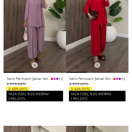
Serin Fermuarlı Şalvar İkili Takım Lila
Serin Fermuarlı Şalvar İkili Takım Kırmızı
+2
+2
2.999,00TL
2.999,00TL
2.439,00TL
2.439,00TL
YAZA ÖZEL %20 İNDİRİM
YAZA ÖZEL %20 İNDİRİM
1.951,20TL
1.951,20TL