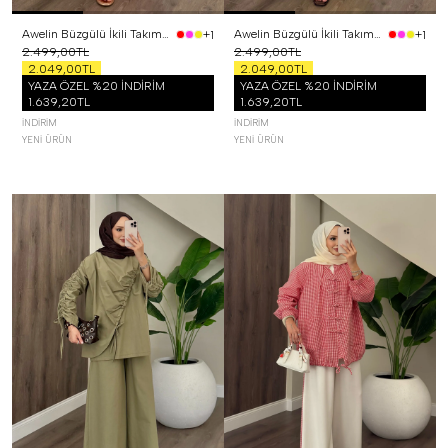
Awelin Büzgülü İkili Takım Pembe
Awelin Büzgülü İkili Takım Sarı
+1
+1
2.499,00TL
2.499,00TL
2.049,00TL
2.049,00TL
YAZA ÖZEL %20 İNDİRİM
YAZA ÖZEL %20 İNDİRİM
1.639,20TL
1.639,20TL
İNDIRIM
İNDIRIM
YENI ÜRÜN
YENI ÜRÜN