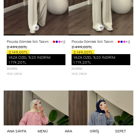
Piccola Gömlek İkili Takım Siyah
Piccola Gömlek İkili Takım Sarı
+2
+2
2.499,00TL
2.499,00TL
2.149,00TL
2.149,00TL
YAZA ÖZEL %20 İNDİRİM
YAZA ÖZEL %20 İNDİRİM
1.719,20TL
1.719,20TL
İNDIRIM
İNDIRIM
YENI ÜRÜN
YENI ÜRÜN
ANA SAYFA
MENÜ
ARA
GİRİŞ
SEPET