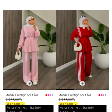
Muadil Prestige Şerit İkili Takım Pembe
Muadil Prestige Şerit İkili Takım Kırmızı
+2
+2
2.899,00TL
2.899,00TL
2.374,00TL
2.374,00TL
YAZA ÖZEL %20 İNDİRİM
YAZA ÖZEL %20 İNDİRİM