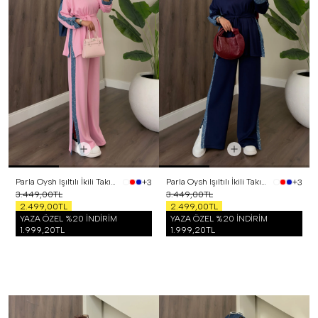
Parla Oysh Işıltılı İkili Takım Pembe
Parla Oysh Işıltılı İkili Takım Lacivert
+3
+3
3.449,00TL
3.449,00TL
2.499,00TL
2.499,00TL
YAZA ÖZEL %20 İNDİRİM
YAZA ÖZEL %20 İNDİRİM
1.999,20TL
1.999,20TL