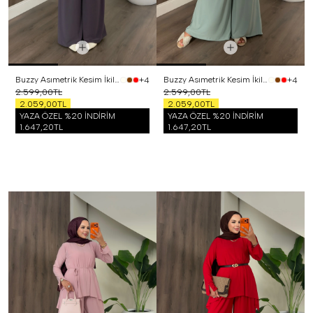
Buzzy Asımetrik Kesim İkili Takım Mor
Buzzy Asımetrik Kesim İkili Takım Mint
+4
+4
2.599,00TL
2.599,00TL
2.059,00TL
2.059,00TL
YAZA ÖZEL %20 İNDİRİM
YAZA ÖZEL %20 İNDİRİM
1.647,20TL
1.647,20TL