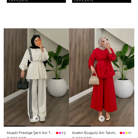
1.899,20TL
1.899,20TL
Muadil Prestige Şerit İkili Takım Beyaz
Awelin Büzgülü İkili Takım Kırmızı
+2
+1