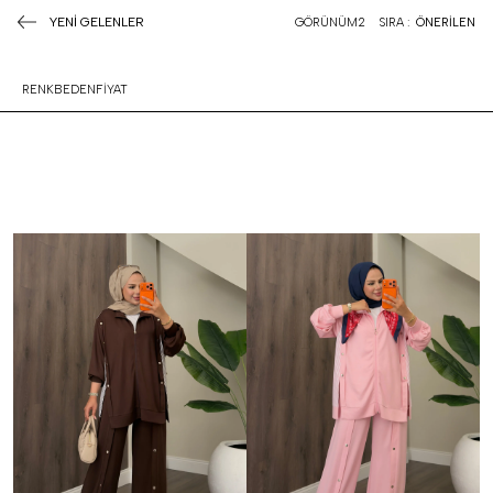
YENİ GELENLER
GÖRÜNÜM
2
SIRA :
ÖNERİLEN
RENK
BEDEN
FİYAT