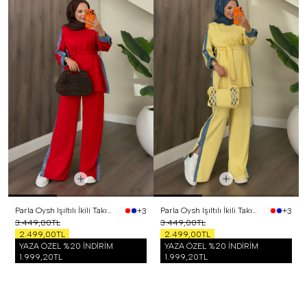
Parla Oysh Işıltılı İkili Takım Kırmızı
Parla Oysh Işıltılı İkili Takım Sarı
+3
+3
3.449,00TL
3.449,00TL
2.499,00TL
2.499,00TL
YAZA ÖZEL %20 İNDİRİM
YAZA ÖZEL %20 İNDİRİM
1.999,20TL
1.999,20TL