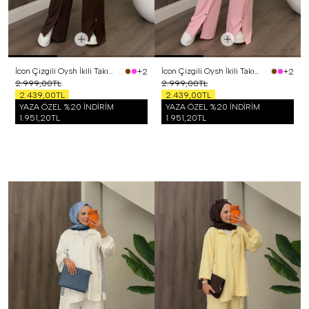
İcon Çizgili Oysh İkili Takım Kahverengi
İcon Çizgili Oysh İkili Takım Pembe
+2
+2
2.999,00TL
2.999,00TL
2.439,00TL
2.439,00TL
YAZA ÖZEL %20 İNDİRİM
YAZA ÖZEL %20 İNDİRİM
1.951,20TL
1.951,20TL