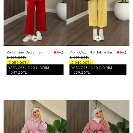
Relax Tünel Detaylı Takım Kırmızı
Viona Çizgili İkili Takım Sarı
+2
+2
2.469,00TL
2.499,00TL
2.059,00TL
2.049,00TL
YAZA ÖZEL %20 İNDİRİM
YAZA ÖZEL %20 İNDİRİM
1.647,20TL
1.639,20TL