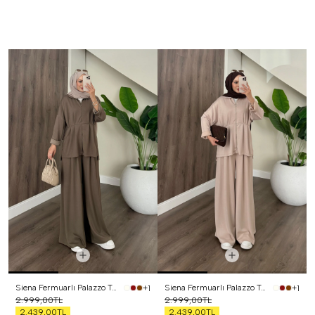
Siena Fermuarlı Palazzo Takım Haki
Siena Fermuarlı Palazzo Takım Bej
+1
+1
2.999,00TL
2.999,00TL
2.439,00TL
2.439,00TL