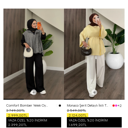
Comfort Bomber Yelek Oysh Üçlü Takım Siyah
Monaco Şerit Detaylı İkili Takım Sarı
+2
3.749,00TL
2.549,00TL
2.999,00TL
2.124,00TL
YAZA ÖZEL %20 İNDİRİM
YAZA ÖZEL %20 İNDİRİM
2.399,20TL
1.699,20TL