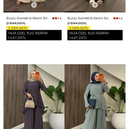
Buzzy Asımetrik Kesim İkili Takım Bej
Buzzy Asımetrik Kesim İkili Takım Kahverengi
+4
+4
2.599,00TL
2.599,00TL
2.059,00TL
2.059,00TL
YAZA ÖZEL %20 İNDİRİM
YAZA ÖZEL %20 İNDİRİM
1.647,20TL
1.647,20TL