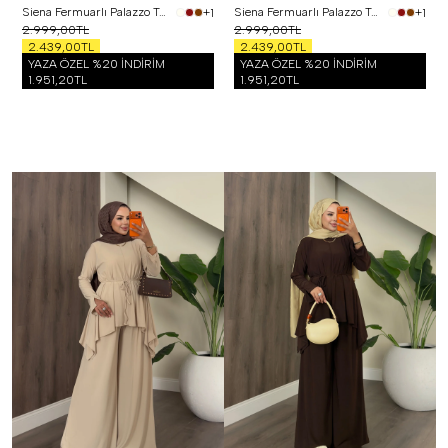
Siena Fermuarlı Palazzo Takım Siyah
Siena Fermuarlı Palazzo Takım Bordo
+1
+1
2.999,00TL
2.999,00TL
2.439,00TL
2.439,00TL
YAZA ÖZEL %20 İNDİRİM
YAZA ÖZEL %20 İNDİRİM
1.951,20TL
1.951,20TL