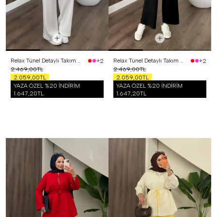
Relax Tünel Detaylı Takım Beyaz
Relax Tünel Detaylı Takım Siyah
+2
+2
2.469,00TL
2.469,00TL
2.059,00TL
2.059,00TL
YAZA ÖZEL %20 İNDİRİM
YAZA ÖZEL %20 İNDİRİM
1.647,20TL
1.647,20TL