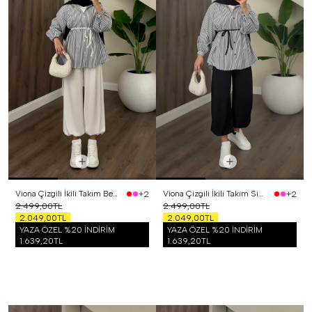
Viona Çizgili İkili Takım Beyaz
Viona Çizgili İkili Takım Siyah
+2
+2
2.499,00TL
2.499,00TL
2.049,00TL
2.049,00TL
YAZA ÖZEL %20 İNDİRİM
YAZA ÖZEL %20 İNDİRİM
1.639,20TL
1.639,20TL