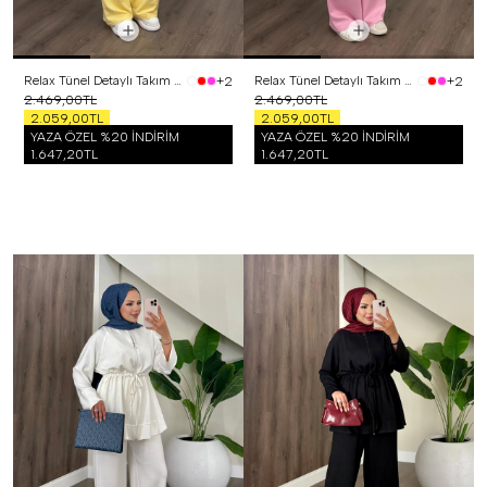
Relax Tünel Detaylı Takım Sarı
Relax Tünel Detaylı Takım Pembe
+2
+2
2.469,00TL
2.469,00TL
2.059,00TL
2.059,00TL
YAZA ÖZEL %20 İNDİRİM
YAZA ÖZEL %20 İNDİRİM
1.647,20TL
1.647,20TL