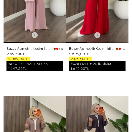
Buzzy Asımetrik Kesim İkili Takım Pembe
Buzzy Asımetrik Kesim İkili Takım Kırmızı
+4
+4
2.599,00TL
2.599,00TL
2.059,00TL
2.059,00TL
YAZA ÖZEL %20 İNDİRİM
YAZA ÖZEL %20 İNDİRİM
1.647,20TL
1.647,20TL