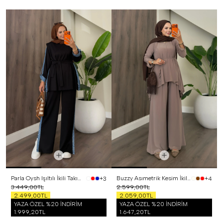
Parla Oysh Işıltılı İkili Takım Siyah
Buzzy Asımetrik Kesim İkili Takım Vizon
+3
+4
3.449,00TL
2.599,00TL
2.499,00TL
2.059,00TL
YAZA ÖZEL %20 İNDİRİM
YAZA ÖZEL %20 İNDİRİM
1.999,20TL
1.647,20TL