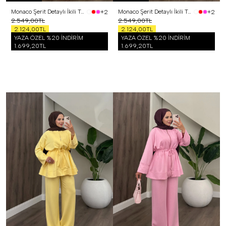
Monaco Şerit Detaylı İkili Takım Siyah
Monaco Şerit Detaylı İkili Takım Beyaz
+2
+2
2.549,00TL
2.549,00TL
2.124,00TL
2.124,00TL
YAZA ÖZEL %20 İNDİRİM
YAZA ÖZEL %20 İNDİRİM
1.699,20TL
1.699,20TL