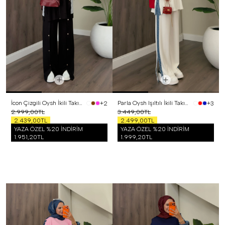
İcon Çizgili Oysh İkili Takım Siyah
Parla Oysh Işıltılı İkili Takım Beyaz
+2
+3
2.999,00TL
3.449,00TL
2.439,00TL
2.499,00TL
YAZA ÖZEL %20 İNDİRİM
YAZA ÖZEL %20 İNDİRİM
1.951,20TL
1.999,20TL