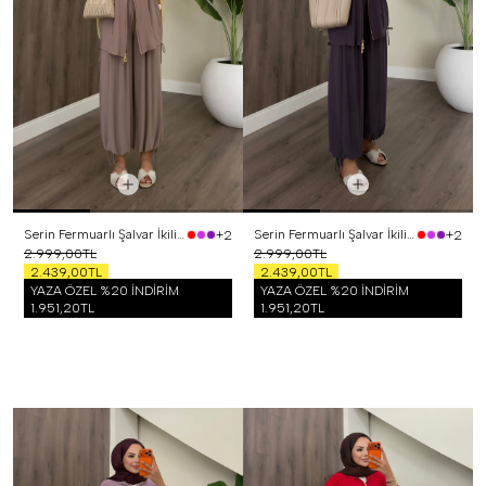
Serin Fermuarlı Şalvar İkili Takım Vizon
Serin Fermuarlı Şalvar İkili Takım Mor
+2
+2
2.999,00TL
2.999,00TL
2.439,00TL
2.439,00TL
YAZA ÖZEL %20 İNDİRİM
YAZA ÖZEL %20 İNDİRİM
1.951,20TL
1.951,20TL