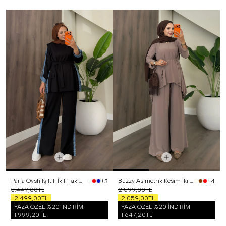
Parla Oysh Işıltılı İkili Takım Siyah
Buzzy Asımetrik Kesim İkili Takım Vizon
+3
+4
3.449,00TL
2.599,00TL
2.499,00TL
2.059,00TL
YAZA ÖZEL %20 İNDİRİM
YAZA ÖZEL %20 İNDİRİM
1.999,20TL
1.647,20TL