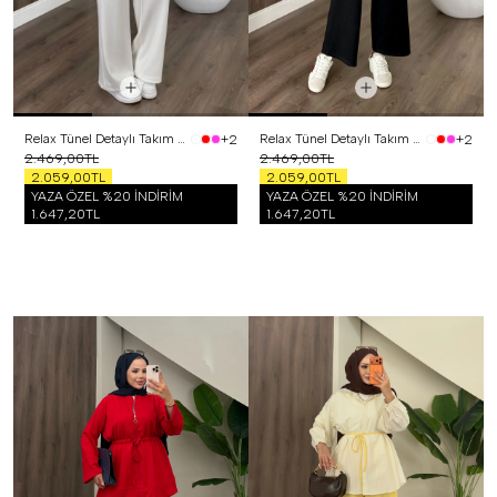
Relax Tünel Detaylı Takım Beyaz
Relax Tünel Detaylı Takım Siyah
+2
+2
2.469,00TL
2.469,00TL
2.059,00TL
2.059,00TL
YAZA ÖZEL %20 İNDİRİM
YAZA ÖZEL %20 İNDİRİM
1.647,20TL
1.647,20TL