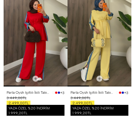
Parla Oysh Işıltılı İkili Takım Kırmızı
Parla Oysh Işıltılı İkili Takım Sarı
+3
+3
3.449,00TL
3.449,00TL
2.499,00TL
2.499,00TL
YAZA ÖZEL %20 İNDİRİM
YAZA ÖZEL %20 İNDİRİM
1.999,20TL
1.999,20TL