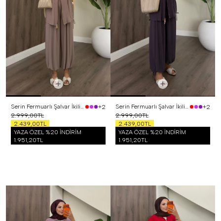
Serin Fermuarlı Şalvar İkili Takım Vizon
Serin Fermuarlı Şalvar İkili Takım Mor
+2
+2
2.999,00TL
2.999,00TL
2.439,00TL
2.439,00TL
YAZA ÖZEL %20 İNDİRİM
YAZA ÖZEL %20 İNDİRİM
1.951,20TL
1.951,20TL