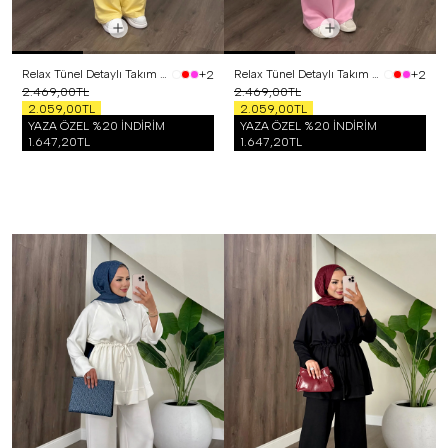
Relax Tünel Detaylı Takım Sarı
Relax Tünel Detaylı Takım Pembe
+2
+2
2.469,00TL
2.469,00TL
2.059,00TL
2.059,00TL
YAZA ÖZEL %20 İNDİRİM
YAZA ÖZEL %20 İNDİRİM
1.647,20TL
1.647,20TL