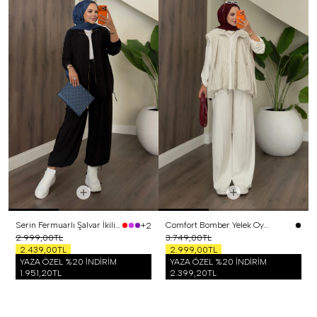
Serin Fermuarlı Şalvar İkili Takım Siyah
Comfort Bomber Yelek Oysh Üçlü Takım Beyaz
+2
2.999,00TL
3.749,00TL
2.439,00TL
2.999,00TL
YAZA ÖZEL %20 İNDİRİM
YAZA ÖZEL %20 İNDİRİM
1.951,20TL
2.399,20TL