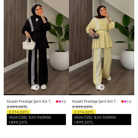
Muadil Prestige Şerit İkili Takım Siyah
Muadil Prestige Şerit İkili Takım Sarı
+2
+2
2.899,00TL
2.899,00TL
2.374,00TL
2.374,00TL
YAZA ÖZEL %20 İNDİRİM
YAZA ÖZEL %20 İNDİRİM
1.899,20TL
1.899,20TL