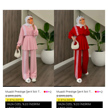
Muadil Prestige Şerit İkili Takım Pembe
Muadil Prestige Şerit İkili Takım Kırmızı
+2
+2
2.899,00TL
2.899,00TL
2.374,00TL
2.374,00TL
YAZA ÖZEL %20 İNDİRİM
YAZA ÖZEL %20 İNDİRİM