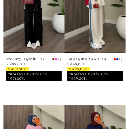
İcon Çizgili Oysh İkili Takım Siyah
Parla Oysh Işıltılı İkili Takım Beyaz
+2
+3
2.999,00TL
3.449,00TL
2.439,00TL
2.499,00TL
YAZA ÖZEL %20 İNDİRİM
YAZA ÖZEL %20 İNDİRİM
1.951,20TL
1.999,20TL