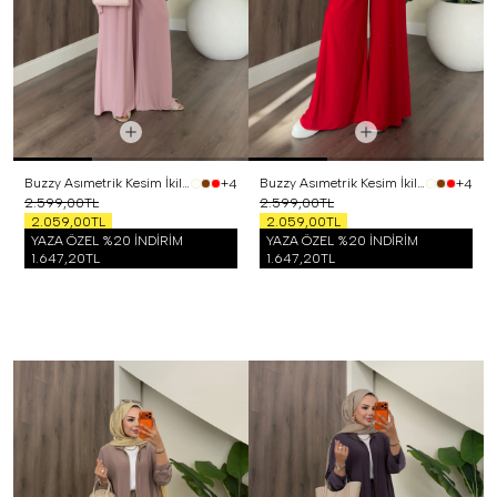
Buzzy Asımetrik Kesim İkili Takım Pembe
Buzzy Asımetrik Kesim İkili Takım Kırmızı
+4
+4
2.599,00TL
2.599,00TL
2.059,00TL
2.059,00TL
YAZA ÖZEL %20 İNDİRİM
YAZA ÖZEL %20 İNDİRİM
1.647,20TL
1.647,20TL