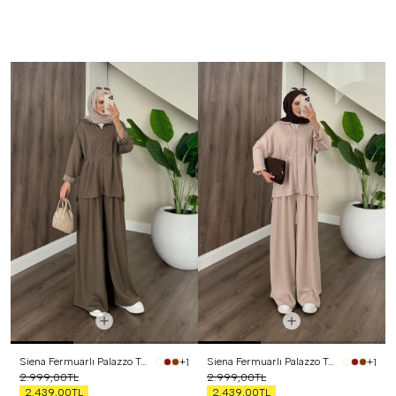
Siena Fermuarlı Palazzo Takım Haki
Siena Fermuarlı Palazzo Takım Bej
+1
+1
2.999,00TL
2.999,00TL
2.439,00TL
2.439,00TL