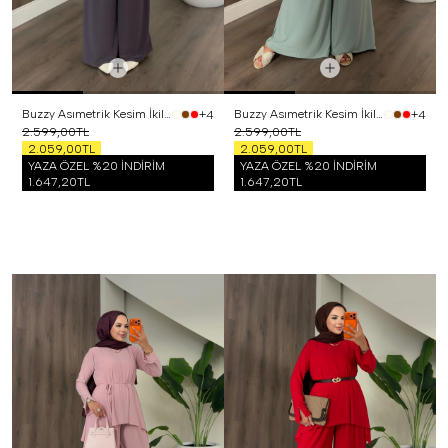
Buzzy Asımetrik Kesim İkili Takım Mor
Buzzy Asımetrik Kesim İkili Takım Mint
+4
+4
2.599,00TL
2.599,00TL
2.059,00TL
2.059,00TL
YAZA ÖZEL %20 İNDİRİM
YAZA ÖZEL %20 İNDİRİM
1.647,20TL
1.647,20TL