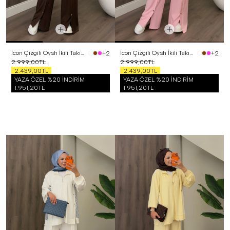
İcon Çizgili Oysh İkili Takım Kahverengi
İcon Çizgili Oysh İkili Takım Pembe
+2
+2
2.999,00TL
2.999,00TL
2.439,00TL
2.439,00TL
YAZA ÖZEL %20 İNDİRİM
YAZA ÖZEL %20 İNDİRİM
1.951,20TL
1.951,20TL