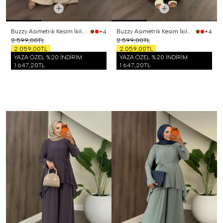
Buzzy Asımetrik Kesim İkili Takım Bej
Buzzy Asımetrik Kesim İkili Takım Kahverengi
+4
+4
2.599,00TL
2.599,00TL
2.059,00TL
2.059,00TL
YAZA ÖZEL %20 İNDİRİM
YAZA ÖZEL %20 İNDİRİM
1.647,20TL
1.647,20TL