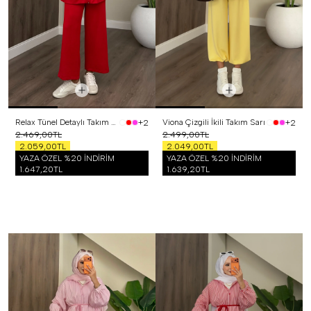
Relax Tünel Detaylı Takım Kırmızı
Viona Çizgili İkili Takım Sarı
+2
+2
2.469,00TL
2.499,00TL
2.059,00TL
2.049,00TL
YAZA ÖZEL %20 İNDİRİM
YAZA ÖZEL %20 İNDİRİM
1.647,20TL
1.639,20TL