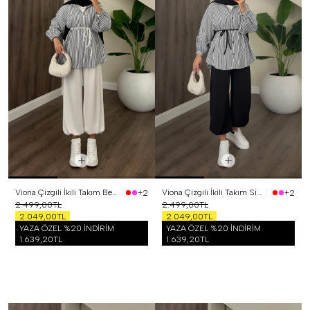
Viona Çizgili İkili Takım Beyaz
Viona Çizgili İkili Takım Siyah
+2
+2
2.499,00TL
2.499,00TL
2.049,00TL
2.049,00TL
YAZA ÖZEL %20 İNDİRİM
YAZA ÖZEL %20 İNDİRİM
1.639,20TL
1.639,20TL