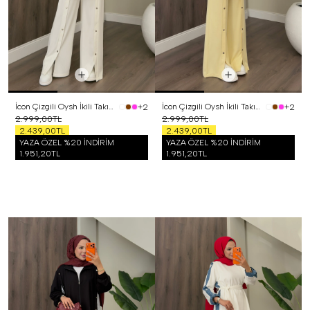
İcon Çizgili Oysh İkili Takım Beyaz
İcon Çizgili Oysh İkili Takım Sarı
+2
+2
2.999,00TL
2.999,00TL
2.439,00TL
2.439,00TL
YAZA ÖZEL %20 İNDİRİM
YAZA ÖZEL %20 İNDİRİM
1.951,20TL
1.951,20TL