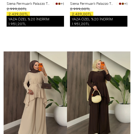
Siena Fermuarlı Palazzo Takım Siyah
Siena Fermuarlı Palazzo Takım Bordo
+1
+1
2.999,00TL
2.999,00TL
2.439,00TL
2.439,00TL
YAZA ÖZEL %20 İNDİRİM
YAZA ÖZEL %20 İNDİRİM
1.951,20TL
1.951,20TL