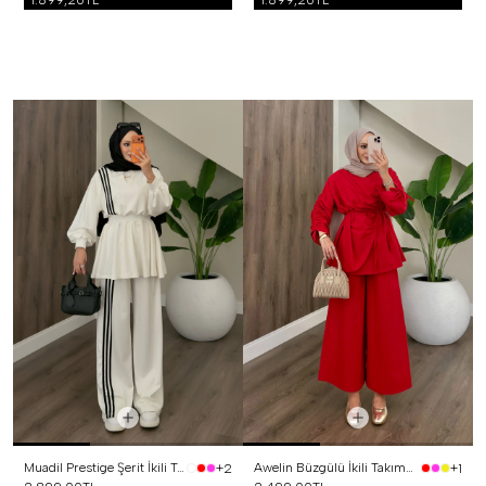
1.899,20TL
1.899,20TL
Muadil Prestige Şerit İkili Takım Beyaz
Awelin Büzgülü İkili Takım Kırmızı
+2
+1