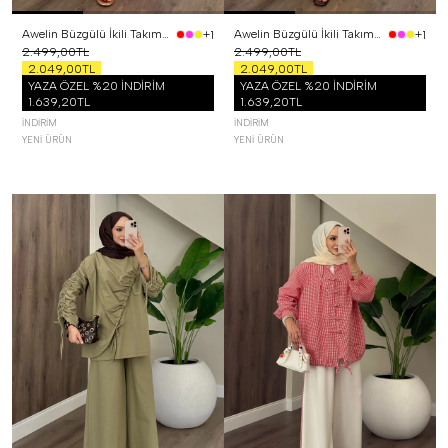
Awelin Büzgülü İkili Takım Pembe
Awelin Büzgülü İkili Takım Sarı
+1
+1
2.499,00TL
2.499,00TL
2.049,00TL
2.049,00TL
YAZA ÖZEL %20 İNDİRİM
YAZA ÖZEL %20 İNDİRİM
1.639,20TL
1.639,20TL
İNDIRIM
İNDIRIM
YENI ÜRÜN
YENI ÜRÜN