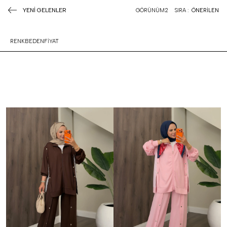
YENİ GELENLER
GÖRÜNÜM
2
SIRA :
ÖNERİLEN
RENK
BEDEN
FİYAT