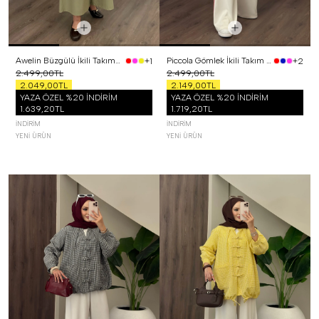
Awelin Büzgülü İkili Takım Yeşil
Piccola Gömlek İkili Takım Kırmızı
+1
+2
2.499,00TL
2.499,00TL
2.049,00TL
2.149,00TL
YAZA ÖZEL %20 İNDİRİM
YAZA ÖZEL %20 İNDİRİM
1.639,20TL
1.719,20TL
İNDIRIM
İNDIRIM
YENI ÜRÜN
YENI ÜRÜN