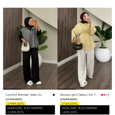
Comfort Bomber Yelek Oysh Üçlü Takım Siyah
Monaco Şerit Detaylı İkili Takım Sarı
+2
3.749,00TL
2.549,00TL
2.999,00TL
2.124,00TL
YAZA ÖZEL %20 İNDİRİM
YAZA ÖZEL %20 İNDİRİM
2.399,20TL
1.699,20TL