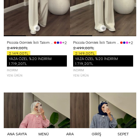
Piccola Gömlek İkili Takım Siyah
Piccola Gömlek İkili Takım Sarı
+2
+2
2.499,00TL
2.499,00TL
2.149,00TL
2.149,00TL
YAZA ÖZEL %20 İNDİRİM
YAZA ÖZEL %20 İNDİRİM
1.719,20TL
1.719,20TL
İNDIRIM
İNDIRIM
YENI ÜRÜN
YENI ÜRÜN
ANA SAYFA
MENÜ
ARA
GİRİŞ
SEPET