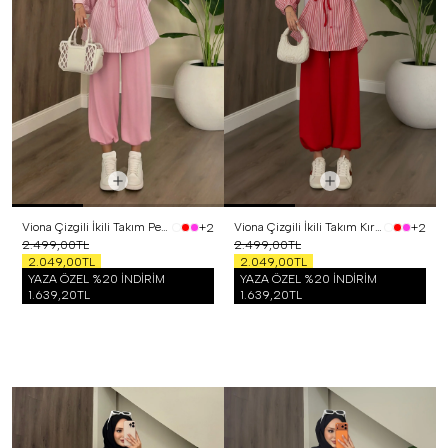
Viona Çizgili İkili Takım Pembe
Viona Çizgili İkili Takım Kırmızı
+2
+2
2.499,00TL
2.499,00TL
2.049,00TL
2.049,00TL
YAZA ÖZEL %20 İNDİRİM
YAZA ÖZEL %20 İNDİRİM
1.639,20TL
1.639,20TL