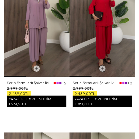
Serin Fermuarlı Şalvar İkili Takım Lila
Serin Fermuarlı Şalvar İkili Takım Kırmızı
+2
+2
2.999,00TL
2.999,00TL
2.439,00TL
2.439,00TL
YAZA ÖZEL %20 İNDİRİM
YAZA ÖZEL %20 İNDİRİM
1.951,20TL
1.951,20TL