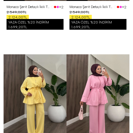
Monaco Şerit Detaylı İkili Takım Siyah
Monaco Şerit Detaylı İkili Takım Beyaz
+2
+2
2.549,00TL
2.549,00TL
2.124,00TL
2.124,00TL
YAZA ÖZEL %20 İNDİRİM
YAZA ÖZEL %20 İNDİRİM
1.699,20TL
1.699,20TL