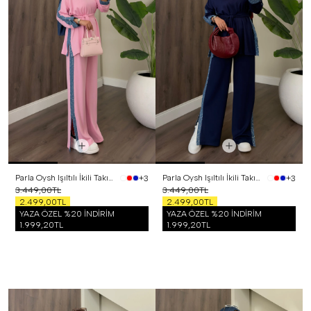
Parla Oysh Işıltılı İkili Takım Pembe
Parla Oysh Işıltılı İkili Takım Lacivert
+3
+3
3.449,00TL
3.449,00TL
2.499,00TL
2.499,00TL
YAZA ÖZEL %20 İNDİRİM
YAZA ÖZEL %20 İNDİRİM
1.999,20TL
1.999,20TL