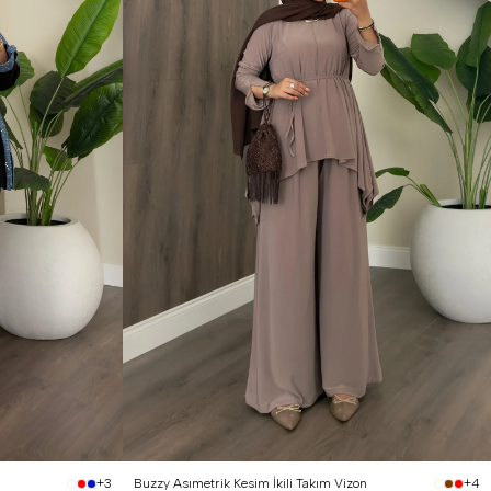
1 Beden (36-38)
2 Beden (40-42)
Buzzy Asımetrik Kesim İkili Takım Vizon
+3
+4