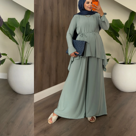
S
M
L
XL