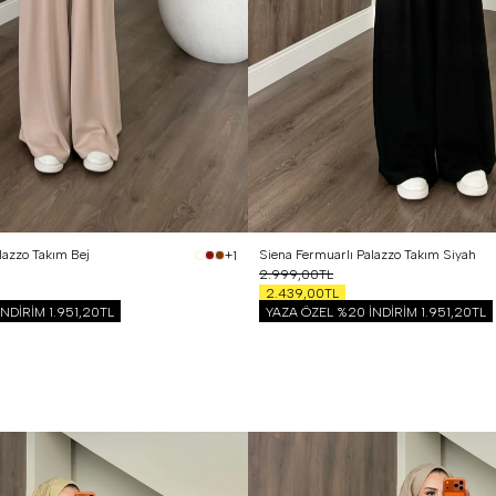
 Beden (40-42)
1 Beden (36-38)
2 Beden (40-42)
lazzo Takım Bej
Siena Fermuarlı Palazzo Takım Siyah
+1
2.999,00TL
2.439,00TL
İNDİRİM
1.951,20TL
YAZA ÖZEL %20 İNDİRİM
1.951,20TL