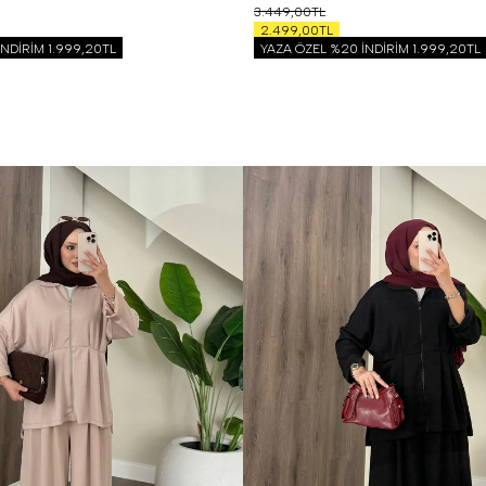
3.449,00TL
2.499,00TL
İNDİRİM
1.999,20TL
YAZA ÖZEL %20 İNDİRİM
1.999,20TL