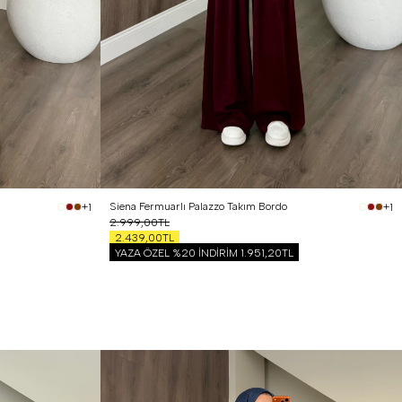
1 Beden (36-38)
2 Beden (40-42)
Siena Fermuarlı Palazzo Takım Bordo
+1
+1
2.999,00TL
2.439,00TL
YAZA ÖZEL %20 İNDİRİM
1.951,20TL