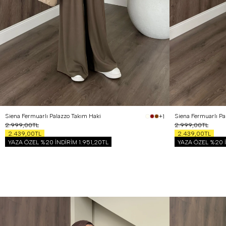
1 Beden (36-38)
2 Beden (40-42)
1 Beden (36-38)
2
Siena Fermuarlı Palazzo Takım Haki
Siena Fermuarlı Pa
+1
2.999,00TL
2.999,00TL
2.439,00TL
2.439,00TL
YAZA ÖZEL %20 İNDİRİM
1.951,20TL
YAZA ÖZEL %20 