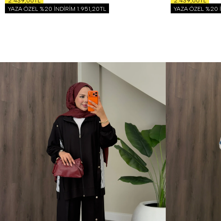
2.439,00TL
2.439,00TL
YAZA ÖZEL %20 İNDİRİM
1.951,20TL
YAZA ÖZEL %20 
1 Beden (36-38)
2 Beden (40-42)
1 Beden (36-38)
2