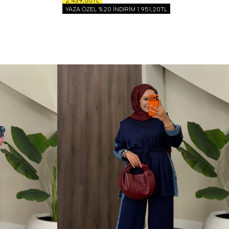
2.439,00TL
YAZA ÖZEL %20 İNDİRİM
1.951,20TL
1 Beden (36-38)
2 Beden (40-42)