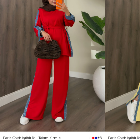
1 Beden (36-38)
2 Beden (40-42)
1 Beden (36-38)
2
Parla Oysh Işıltılı İkili Takım Kırmızı
Parla Oysh Işıltılı İ
+3