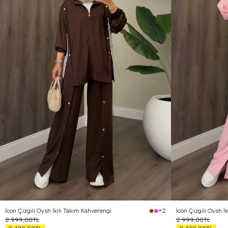
İcon Çizgili Oysh İkili Takım Kahverengi
İcon Çizgili Oysh İ
+2
2.999,00TL
2.999,00TL