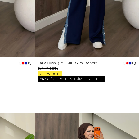
Parla Oysh Işıltılı İkili Takım Lacivert
+3
+3
3.449,00TL
2.499,00TL
YAZA ÖZEL %20 İNDİRİM
1.999,20TL