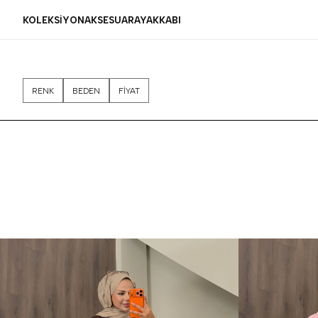
KOLEKSİYON
AKSESUAR
AYAKKABI
RENK
BEDEN
FİYAT