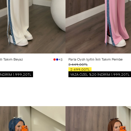
İkili Takım Beyaz
Parla Oysh Işıltılı İkili Takım Pembe
+3
3.449,00TL
2.499,00TL
İNDİRİM
1.999,20TL
YAZA ÖZEL %20 İNDİRİM
1.999,20TL