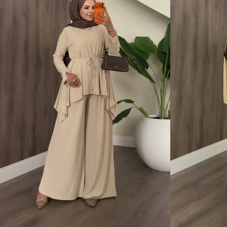
S
M
L
XL
S
M
L
XL