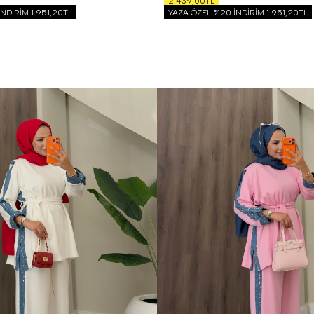
2.439,00TL
İNDİRİM
1.951,20TL
YAZA ÖZEL %20 İNDİRİM
1.951,20TL
 Beden (40-42)
1 Beden (36-38)
2 Beden (40-42)