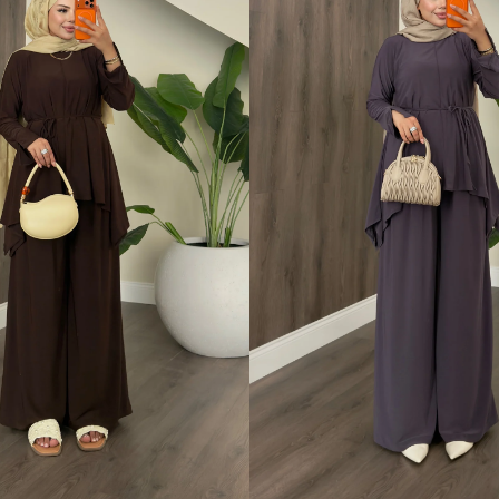
S
M
L
XL