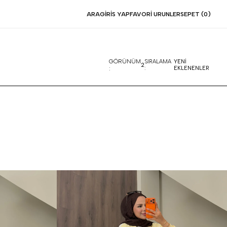
ARA
GIRIS YAP
FAVORI URUNLER
SEPET (
0
)
GÖRÜNÜM
SIRALAMA
YENİ
2
:
:
EKLENENLER