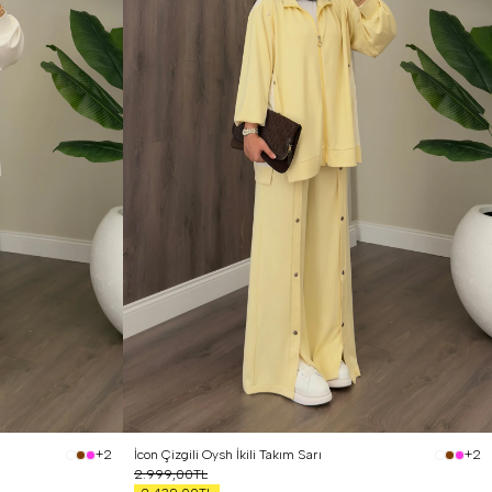
İcon Çizgili Oysh İkili Takım Sarı
+2
+2
2.999,00TL