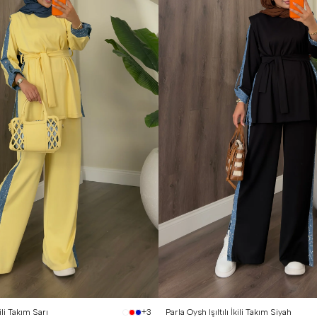
 Beden (40-42)
1 Beden (36-38)
2 Beden (40-42)
kili Takım Sarı
Parla Oysh Işıltılı İkili Takım Siyah
+3