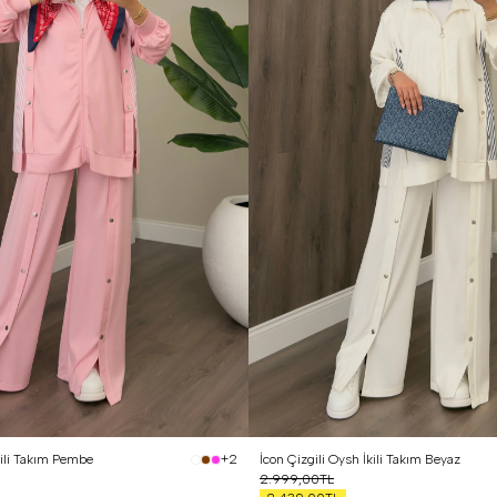
kili Takım Pembe
İcon Çizgili Oysh İkili Takım Beyaz
+2
2.999,00TL