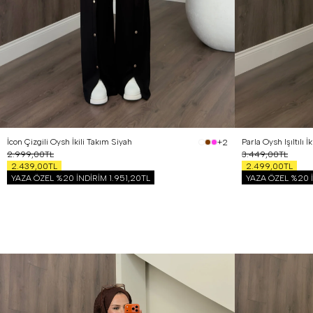
İcon Çizgili Oysh İkili Takım Siyah
Parla Oysh Işıltılı 
+2
2.999,00TL
3.449,00TL
2.439,00TL
2.499,00TL
YAZA ÖZEL %20 İNDİRİM
1.951,20TL
YAZA ÖZEL %20 