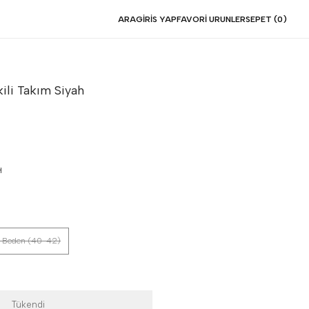
ARA
GIRIS YAP
FAVORI URUNLER
SEPET (
0
)
kili Takım
Siyah
H
 Beden (40-42)
Tükendi