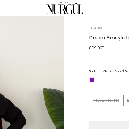
TÜKENDI
Dream Bronşlu İ
899,00TL
SIYAH
MN0473927SIYA
1 Beden (36-38)
2