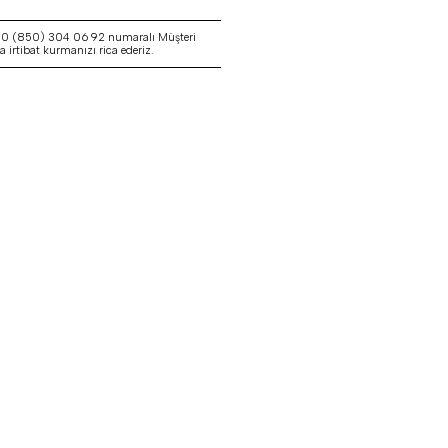
a 0 (850) 304 06 92 numaralı Müşteri
irtibat kurmanızı rica ederiz.