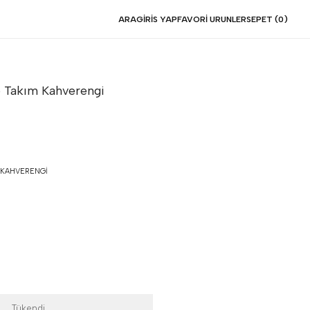
ARA
GIRIS YAP
FAVORI URUNLER
SEPET (
0
)
ko Takım
Kahverengi
KAHVERENGI
Tükendi