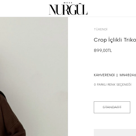
TÜKENDI
Crop İçlikli Tri
899,00TL
KAHVERENGI
MN48246
0 FARKLI RENK SEÇENEĞI
STANDART