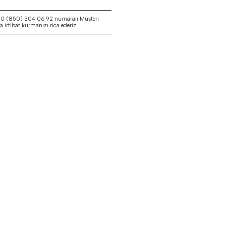
a 0 (850) 304 06 92 numaralı Müşteri
irtibat kurmanızı rica ederiz.