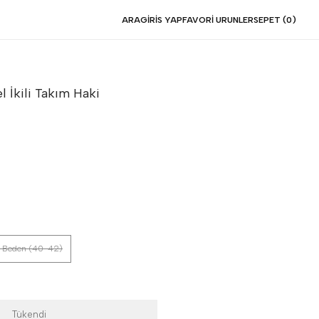
ARA
GIRIS YAP
FAVORI URUNLER
SEPET (
0
)
l İkili Takım
Haki
 Beden (40-42)
Tükendi