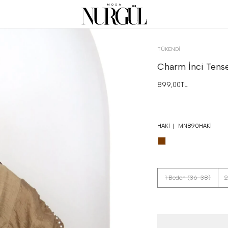
TÜKENDI
Charm İnci Tense
899,00TL
HAKI
MN890HAKI
1 Beden (36-38)
2