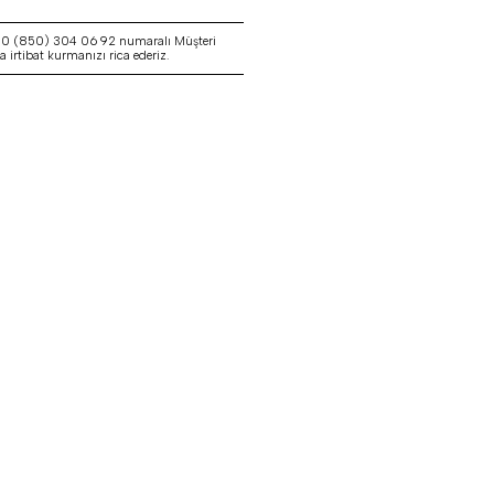
a 0 (850) 304 06 92 numaralı Müşteri
irtibat kurmanızı rica ederiz.