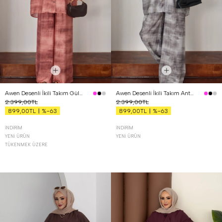
Awen Desenli İkili Takım Gül Kurusu
Awen Desenli İkili Takım Antrasit
2.399,00TL
2.399,00TL
%-63
%-63
899,00TL
899,00TL
İNDIRIM
İNDIRIM
YENI ÜRÜN
YENI ÜRÜN
TÜKENMEK ÜZERE