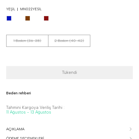
YEŞIL
MN022YESIL
1 Beden (36-38)
2 Beden (40-42)
Tükendi
Beden rehberi
Tahmini Kargoya Veriliş Tarihi :
11 Ağustos - 13 Ağustos
AÇIKLAMA
ÖDEME SEÇENEKLERİ