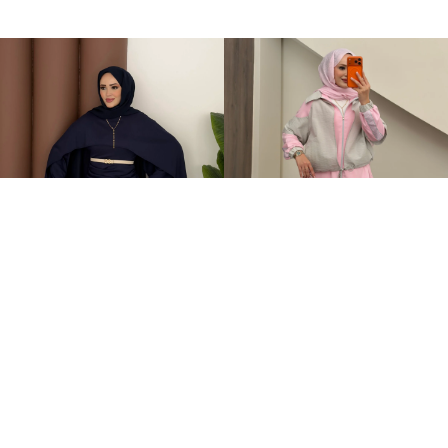
Elegant Tasarım Oysh İkili Takım Lacivert
Qatrem İkili Takım Pembe
+1
+2
599,00TL
3.250,00TL
2.799,00TL
YAZA ÖZEL %20 İNDİRİM