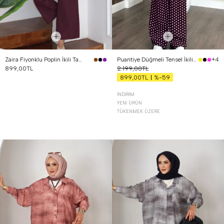
Zaira Fiyonklu Poplin İkili Takım Mürdüm
Puantiye Düğmeli Tensel İkili Takım Bordo
+4
899,00TL
2.199,00TL
%-59
899,00TL
İNDIRIM
YENI ÜRÜN
TÜKENMEK ÜZERE