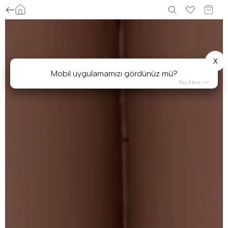
X
Mobil uygulamamızı gördünüz mü?
Play Store >>>