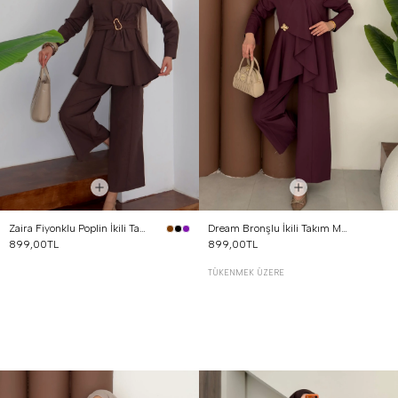
Zaira Fiyonklu Poplin İkili Takım Kahverengi
Dream Bronşlu İkili Takım Mürdüm
899,00TL
899,00TL
TÜKENMEK ÜZERE