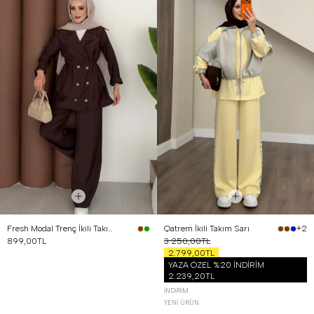
Fresh Modal Trenç İkili Takım Kahverengi
Qatrem İkili Takım Sarı
+2
899,00TL
3.250,00TL
2.799,00TL
YAZA ÖZEL %20 İNDİRİM
2.239,20TL
İNDIRIM
YENI ÜRÜN