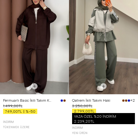
Fermuarlı Basic İkili Takım Kahverengi
Qatrem İkili Takım Haki
+2
1.499,00TL
3.250,00TL
2.799,00TL
%-50
749,00TL
YAZA ÖZEL %20 İNDİRİM
2.239,20TL
İNDIRIM
TÜKENMEK ÜZERE
İNDIRIM
YENI ÜRÜN