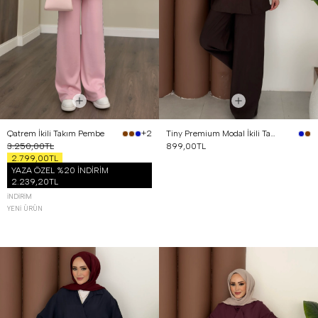
Qatrem İkili Takım Pembe
Tiny Premium Modal İkili Takım Kahverengi
+2
3.250,00TL
899,00TL
2.799,00TL
YAZA ÖZEL %20 İNDİRİM
2.239,20TL
İNDIRIM
YENI ÜRÜN