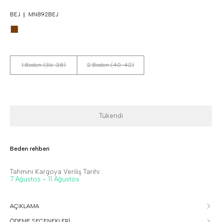
BEJ
MN892BEJ
1 Beden (36-38)
2 Beden (40-42)
Tükendi
Beden rehberi
Tahmini Kargoya Veriliş Tarihi :
7 Ağustos - 11 Ağustos
AÇIKLAMA
ÖDEME SEÇENEKLERİ