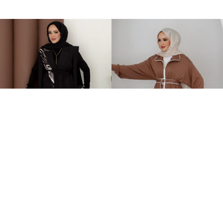
Stella Bağlamalı Yelek İkili Takım Siyah
Orijinal Oysh Muadil İkili Takım Kahverengi
2.399,00TL
2.149,00TL
%-60
%-58
949,00TL
899,00TL