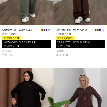
Qatrem İkili Takım Haki
Qatrem İkili Takım Kahve
+2
+2
3.250,00TL
3.250,00TL
2.799,00TL
2.799,00TL
YAZA ÖZEL %20 İNDİRİM
YAZA ÖZEL %20 İNDİRİM
2.239,20TL
2.239,20TL
İNDIRIM
İNDIRIM
YENI ÜRÜN
YENI ÜRÜN