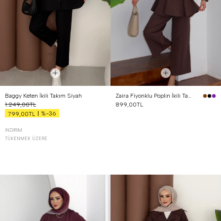
Baggy Keten İkili Takım Siyah
Zaira Fiyonklu Poplin İkili Takım Kahverengi
1.249,00TL
899,00TL
%-36
799,00TL
İNDIRIM
TÜKENMEK ÜZERE