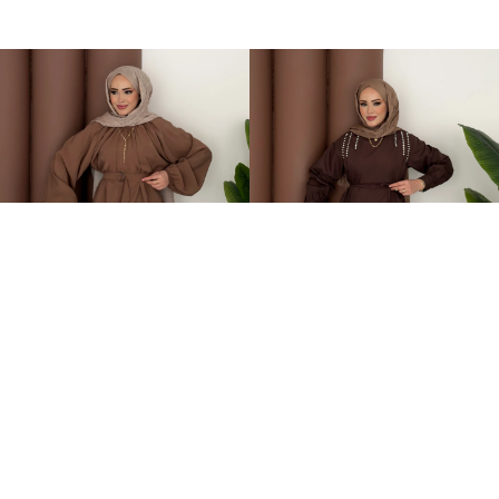
Casual Modal Kemerli İkili Takım Kahverengi
Swaroski Taşlı İkili Takım Kahverengi
899,00TL
749,00TL