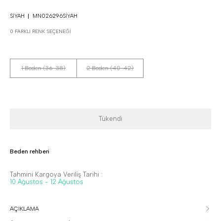
SIYAH
MN026296SIYAH
0 FARKLI RENK SEÇENEĞI
1 Beden (36-38)
2 Beden (40-42)
Tükendi
Beden rehberi
Tahmini Kargoya Veriliş Tarihi :
10 Ağustos - 12 Ağustos
AÇIKLAMA