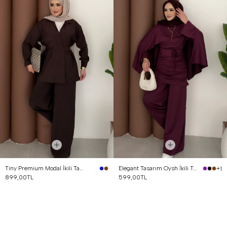
Tiny Premium Modal İkili Takım Kahverengi
Elegant Tasarım Oysh İkili Takım Mürdüm
+1
899,00TL
599,00TL