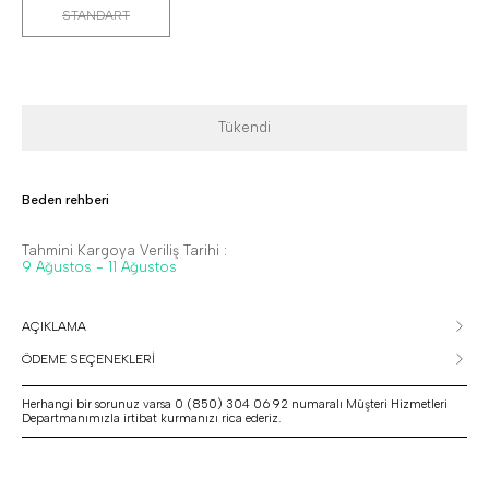
STANDART
Tükendi
Beden rehberi
Tahmini Kargoya Veriliş Tarihi :
9 Ağustos - 11 Ağustos
AÇIKLAMA
ÖDEME SEÇENEKLERİ
Herhangi bir sorunuz varsa 0 (850) 304 06 92 numaralı Müşteri Hizmetleri
Departmanımızla irtibat kurmanızı rica ederiz.