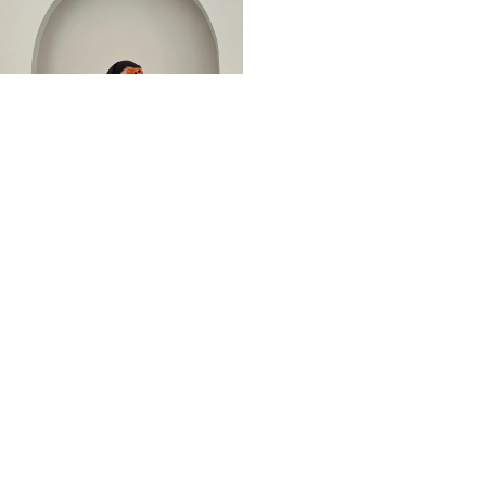
Arabic Yırtmaçlı Bluz Bordo
2.099,00TL
%-57
899,00TL
İNDIRIM
YENI ÜRÜN