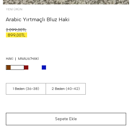
YENİ ÜRÜN
Arabic Yırtmaçlı Bluz
Haki
2.099,00TL
899,00TL
HAKI
MNAU67HAKI
1 Beden (36-38)
2 Beden (40-42)
Sepete Ekle