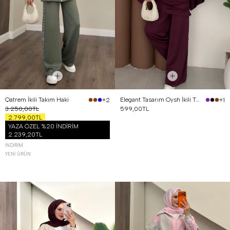
Qatrem İkili Takım Haki
Elegant Tasarım Oysh İkili Takım Mürdüm
+2
+1
3.250,00TL
599,00TL
2.799,00TL
YAZA ÖZEL %20 İNDİRİM
2.239,20TL
İNDIRIM
YENI ÜRÜN