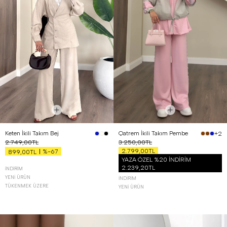
Keten İkili Takım Bej
Qatrem İkili Takım Pembe
+2
2.749,00TL
3.250,00TL
2.799,00TL
%-67
899,00TL
YAZA ÖZEL %20 İNDİRİM
2.239,20TL
İNDIRIM
YENI ÜRÜN
İNDIRIM
TÜKENMEK ÜZERE
YENI ÜRÜN