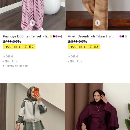
Puantiye Düğmeli Tensel İkili Takım Pembe
Awen Desenli İkili Takım Hardal
+4
2.199,00TL
2.399,00TL
%-59
%-63
899,00TL
899,00TL
İNDIRIM
İNDIRIM
YENI ÜRÜN
YENI ÜRÜN
TÜKENMEK ÜZERE