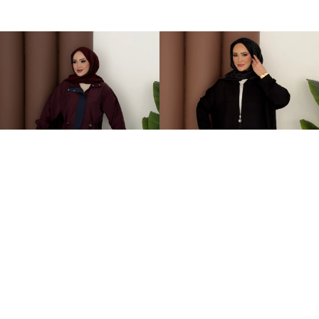
Grace Garnili Tensel İkili Takım Bordo
Fermuarlı Basic İkili Takım Siyah
2.499,00TL
1.499,00TL
%-62
%-50
949,00TL
749,00TL