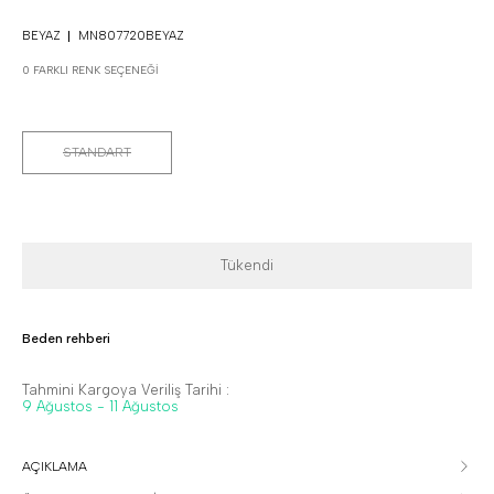
BEYAZ
MN807720BEYAZ
0 FARKLI RENK SEÇENEĞI
STANDART
Tükendi
Beden rehberi
Tahmini Kargoya Veriliş Tarihi :
9 Ağustos - 11 Ağustos
AÇIKLAMA