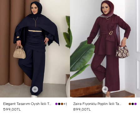
Elegant Tasarım Oysh İkili Takım Lacivert
Zaira Fiyonklu Poplin İkili Takım Mürdüm
+1
599,00TL
899,00TL