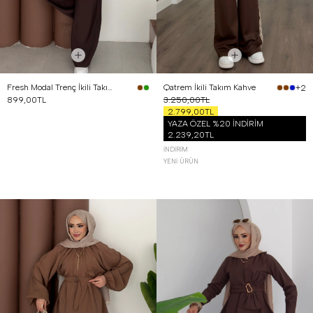
Fresh Modal Trenç İkili Takım Kahverengi
Qatrem İkili Takım Kahve
+2
899,00TL
3.250,00TL
2.799,00TL
YAZA ÖZEL %20 İNDİRİM
2.239,20TL
İNDIRIM
YENI ÜRÜN