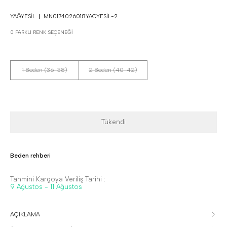
YAĞYESIL
MN0174026018YAGYESIL-2
0 FARKLI RENK SEÇENEĞI
1 Beden (36-38)
2 Beden (40-42)
Tükendi
Beden rehberi
Tahmini Kargoya Veriliş Tarihi :
9 Ağustos - 11 Ağustos
AÇIKLAMA