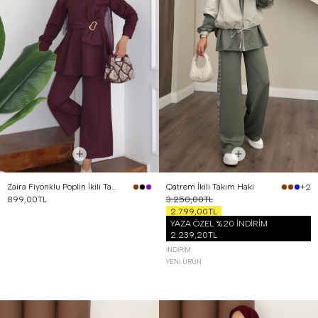
Zaira Fiyonklu Poplin İkili Takım Mürdüm
Qatrem İkili Takım Haki
+2
899,00TL
3.250,00TL
2.799,00TL
YAZA ÖZEL %20 İNDİRİM
2.239,20TL
İNDIRIM
YENI ÜRÜN