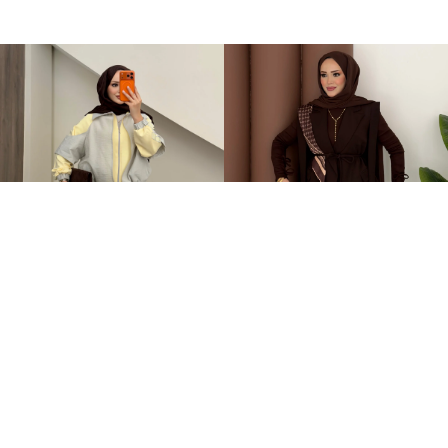
Qatrem İkili Takım Sarı
Stella Bağlamalı Yelek İkili Takım Kahverengi
+2
3.250,00TL
2.399,00TL
2.799,00TL
%-60
949,00TL