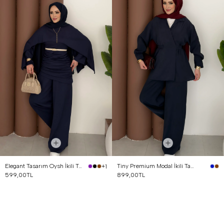
Elegant Tasarım Oysh İkili Takım Lacivert
Tiny Premium Modal İkili Takım Lacivert
+1
599,00TL
899,00TL