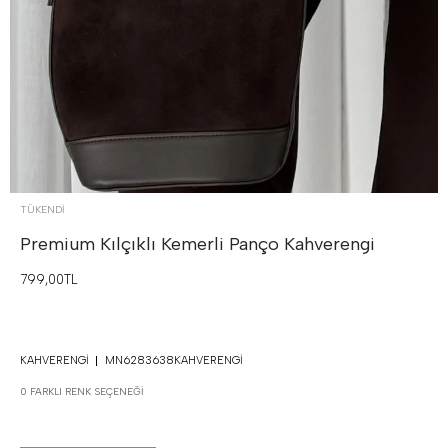
TÜKENDI
Premium Kılçıklı Kemerli Panço
Kahverengi
799,00TL
KAHVERENGI
MN6283638KAHVERENGI
0 FARKLI RENK SEÇENEĞI