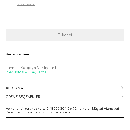
STANDART
Tükendi
Beden rehberi
Tahmini Kargoya Veriliş Tarihi :
7 Ağustos - 11 Ağustos
AÇIKLAMA
ÖDEME SEÇENEKLERİ
Herhangi bir sorunuz varsa 0 (850) 304 06 92 numaralı Müşteri Hizmetleri
Departmanımızla irtibat kurmanızı rica ederiz.