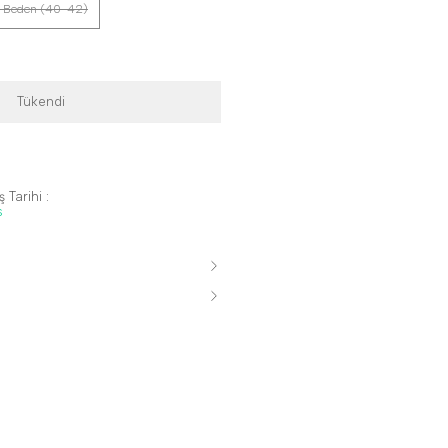
 Beden (40-42)
Tükendi
 Tarihi :
s