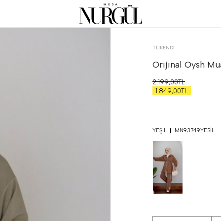
TÜKENDI
Orijinal Oysh Mua
2.199,00TL
1.849,00TL
YEŞIL
MN93749YESIL