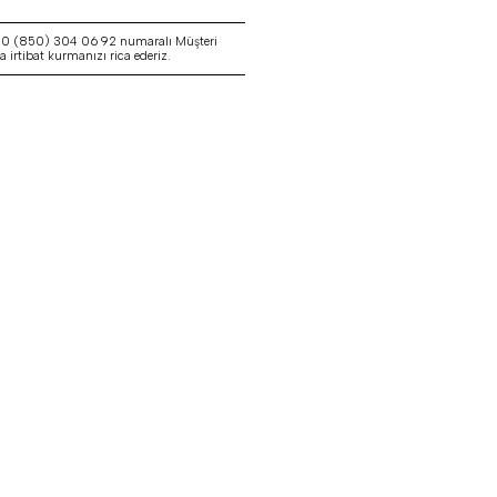
a 0 (850) 304 06 92 numaralı Müşteri
irtibat kurmanızı rica ederiz.