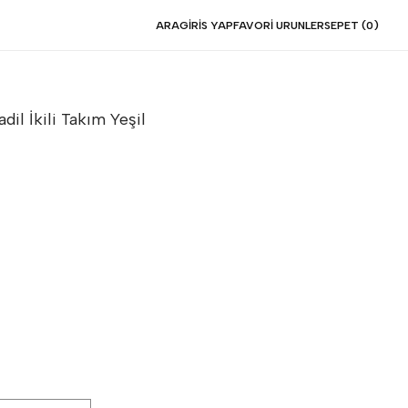
ARA
GIRIS YAP
FAVORI URUNLER
SEPET (
0
)
dil İkili Takım
Yeşil