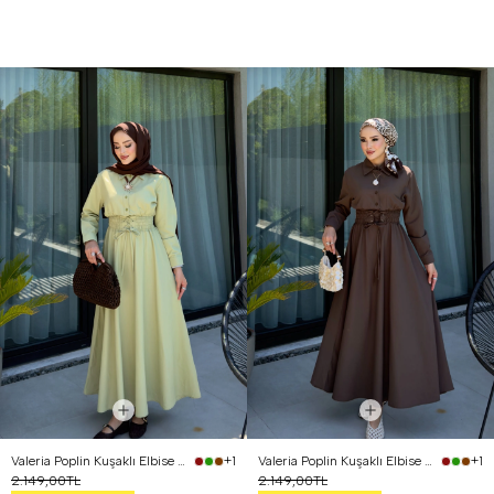
Valeria Poplin Kuşaklı Elbise Yağ Yeşili
Valeria Poplin Kuşaklı Elbise Kahverengi
+1
+1
2.149,00TL
2.149,00TL