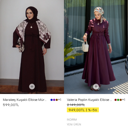
Marakeş Kuşaklı Elbise Mürdüm
Valeria Poplin Kuşaklı Elbise Bordo
+1
+1
599,00TL
2.149,00TL
%-56
949,00TL
İNDIRIM
YENI ÜRÜN