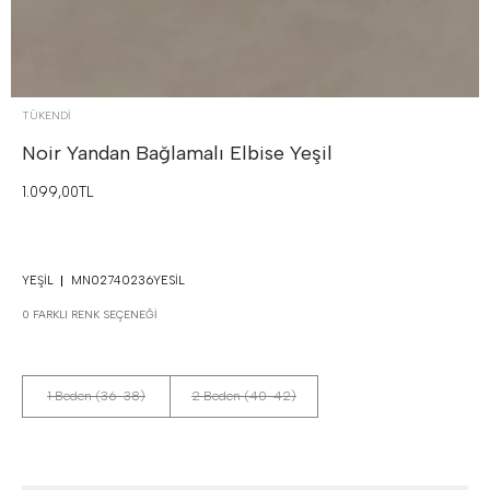
TÜKENDI
Noir Yandan Bağlamalı Elbise
Yeşil
1.099,00TL
YEŞIL
MN02740236YESIL
0 FARKLI RENK SEÇENEĞI
1 Beden (36-38)
2 Beden (40-42)