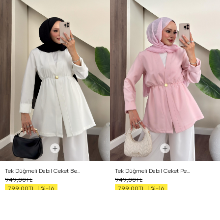
Tek Düğmeli Dabıl Ceket Beyaz
Tek Düğmeli Dabıl Ceket Pembe
949,00TL
949,00TL
%-16
%-16
799,00TL
799,00TL
İNDIRIM
İNDIRIM
YENI ÜRÜN
YENI ÜRÜN