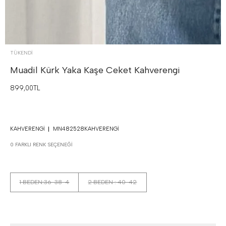
TÜKENDI
Muadil Kürk Yaka Kaşe Ceket
Kahverengi
899,00TL
KAHVERENGI
MN482528KAHVERENGI
0 FARKLI RENK SEÇENEĞI
1 BEDEN:36-38-4
2 BEDEN : 40-42