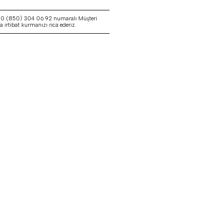
a 0 (850) 304 06 92 numaralı Müşteri
irtibat kurmanızı rica ederiz.