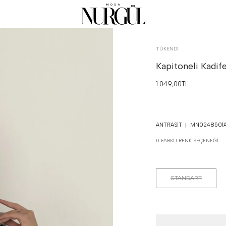
TÜKENDI
Kapitoneli Kadif
1.049,00TL
ANTRASIT
MN0248501A
0 FARKLI RENK SEÇENEĞI
STANDART