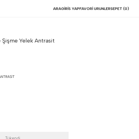
ARA
GIRIS YAP
FAVORI URUNLER
SEPET (
0
)
e Şişme Yelek
Antrasit
NTRASIT
Tükendi