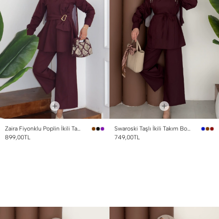
Zaira Fiyonklu Poplin İkili Takım Mürdüm
Swaroski Taşlı İkili Takım Bordo
899,00TL
749,00TL