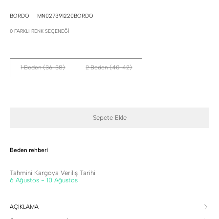
BORDO
MN027391220BORDO
0 FARKLI RENK SEÇENEĞI
1 Beden (36-38)
2 Beden (40-42)
Sepete Ekle
Beden rehberi
Tahmini Kargoya Veriliş Tarihi :
6 Ağustos - 10 Ağustos
AÇIKLAMA