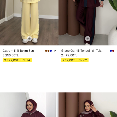
Qatrem İkili Takım Sarı
Grace Garnili Tensel İkili Takım Bordo
+2
3.250,00TL
2.499,00TL
%-14
%-62
2.799,00TL
949,00TL