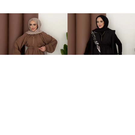
Casual Modal Kemerli İkili Takım Kahverengi
Stella Bağlamalı Yelek İkili Takım Siyah
899,00TL
2.399,00TL
%-60
949,00TL